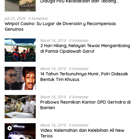
Diduga Picu Kecelakaan dan Tebang
Mangrove, Warga Desak APH
Juli 25, 2026
0 Komentar
Winpot Casino: Su Lugar de Diversión y Recompensas
Genuinos
Maret 16, 2019
0 Komentar
2 Hari Hilang, Nelayan Tewas Mengambang
di Pantai Cipalawah Garut
Maret 16, 2019
0 Komentar
14 Tahun Terbunuhnya Munir, Polri Didesak
Bentuk Tim Khusus
Maret 16, 2019
0 Komentar
Prabowo Resmikan Kantor DPD Gerindra di
Banten
Maret 16, 2019
0 Komentar
Video: Kelemahan dan Kelebihan All New
Terios