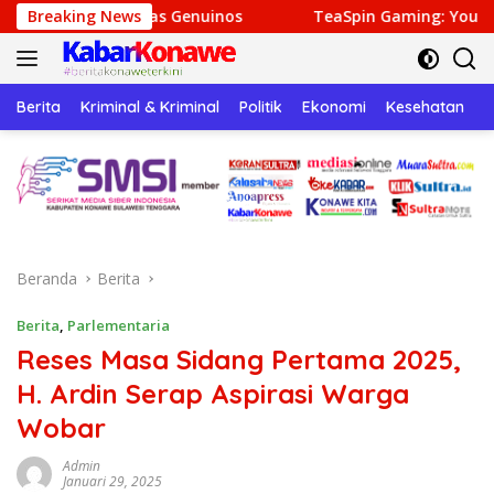
Langsung
enuinos
Breaking News
TeaSpin Gaming: Your Personal Gateway to Pr
ke
konten
Berita
Kriminal & Kriminal
Politik
Ekonomi
Kesehatan
P
Beranda
Berita
Berita
,
Parlementaria
Reses Masa Sidang Pertama 2025,
H. Ardin Serap Aspirasi Warga
Wobar
Admin
Januari 29, 2025