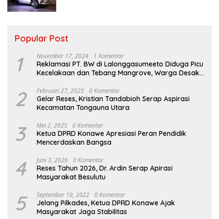
Popular Post
1
November 17, 2024
1 Komentar
Reklamasi PT. BW di Lalonggasumeeto Diduga Picu
Kecelakaan dan Tebang Mangrove, Warga Desak
APH
2
Februari 27, 2025
0 Komentar
Gelar Reses, Kristian Tandabioh Serap Aspirasi
Kecamatan Tongauna Utara
3
Mei 2, 2025
0 Komentar
Ketua DPRD Konawe Apresiasi Peran Pendidik
Mencerdaskan Bangsa
4
Juni 3, 2026
0 Komentar
Reses Tahun 2026, Dr. Ardin Serap Apirasi
Masyarakat Besulutu
5
September 19, 2022
0 Komentar
Jelang Pilkades, Ketua DPRD Konawe Ajak
Masyarakat Jaga Stabilitas