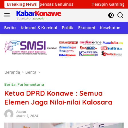
Langsung
Recompensas Genuinos
Breaking News
TeaSpin Gaming: Your Personal G
ke
konten
Berita
Kriminal & Kriminal
Politik
Ekonomi
Kesehatan
P
Beranda
Berita
Berita
,
Parlementaria
Ketua DPRD Konawe : Semua
Elemen Jaga Nilai-nilai Kalosara
Admin
Maret 3, 2024