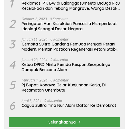
1
Reklamasi PT. BW di Lalonggasumeeto Diduga Picu
Kecelakaan dan Tebang Mangrove, Warga Desak
APH
2
Oktober 2, 2023
0 Komentar
Peringatan Hari Kesaktian Pancasila Memperkuat
Ideologi Sebagai Dasar Negara
3
Januari 11, 2024
0 Komentar
Gempita Sultra Gandeng Pemuda Menjadi Petani
Modern, Mentan Pastikan Regenerasi Petani Stabil.
4
Januari 23, 2024
0 Komentar
Ketua DPRD Minta Pemda Respon Secepatnya
Dampak Bencana Alam
5
Februari 4, 2024
0 Komentar
Pj Bupati Konawe Gelar Kunjungan Kerja, Di
Kecamatan Onembute
6
April 3, 2024
0 Komentar
Cagub Sultra Tina Nur Alam Daftar Ke Demokrat
Selengkapnya