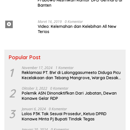
Banten
Maret 16, 2019
0 Komentar
Video: Kelemahan dan Kelebihan All New
Terios
Popular Post
1
November 17, 2024
1 Komentar
Reklamasi PT. BW di Lalonggasumeeto Diduga Picu
Kecelakaan dan Tebang Mangrove, Warga Desak
APH
2
Oktober 3, 2022
0 Komentar
Polemik ASN Dinonaktifkan Dari Jabatan, Dewan
Konawe Gelar RDP
3
Januari 6, 2024
0 Komentar
Lolos P3K Tak Sesuai Prosedur, Ketua DPRD
Konawe Minta Pj Bupati Tindak Tegas
Januari 20, 2024
0 Komentar