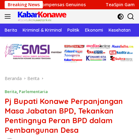
Langsung
mpensas Genuinos
Breaking News
TeaSpin Gaming: Your Personal Gate
ke
konten
Berita
Kriminal & Kriminal
Politik
Ekonomi
Kesehatan
P
Beranda
Berita
Berita
,
Parlementaria
Pj Bupati Konawe Perpanjangan
Masa Jabatan BPD, Tekankan
Pentingnya Peran BPD dalam
Pembangunan Desa