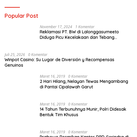
Popular Post
November 17, 2024
1 Komentar
Reklamasi PT. BW di Lalonggasumeeto
Diduga Picu Kecelakaan dan Tebang
Mangrove, Warga Desak APH
Juli 25, 2026
0 Komentar
Winpot Casino: Su Lugar de Diversión y Recompensas
Genuinos
Maret 16, 2019
0 Komentar
2 Hari Hilang, Nelayan Tewas Mengambang
di Pantai Cipalawah Garut
Maret 16, 2019
0 Komentar
14 Tahun Terbunuhnya Munir, Polri Didesak
Bentuk Tim Khusus
Maret 16, 2019
0 Komentar
Prabowo Resmikan Kantor DPD Gerindra di