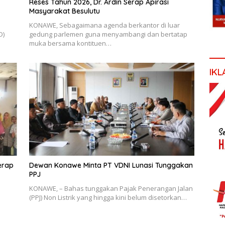
Reses Tahun 2026, Dr. Ardin Serap Apirasi
Masyarakat Besulutu
KONAWE, Sebagaimana agenda berkantor di luar
D)
gedung parlemen guna menyambangi dan bertatap
muka bersama kontituen…
IKL
erap
Dewan Konawe Minta PT VDNI Lunasi Tunggakan
PPJ
KONAWE, – Bahas tunggakan Pajak Penerangan Jalan
(PPJ) Non Listrik yang hingga kini belum disetorkan…