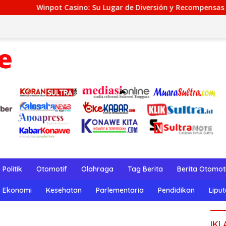
o: Su Lugar de Diversión y Recompensas Genuinos
TeaSp
Politik
Otomotif
Olahraga
Tag Berita
Berita Otomot
Ekonomi
Kesehatan
Parlementaria
Pendidikan
Lipu
IKL