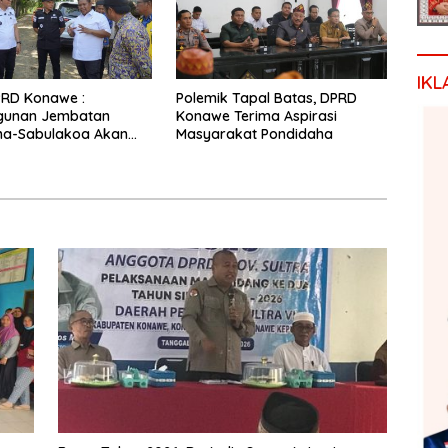
IKL
PRD Konawe :
Polemik Tapal Batas, DPRD
unan Jembatan
Konawe Terima Aspirasi
ha-Sabulakoa Akan
Masyarakat Pondidaha
as Waktu Tempuh