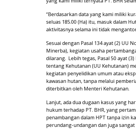
yang kami miliki ternyata PT. BHR sela
“Berdasarkan data yang kami miliki ku
seluas 185.00 (Ha) itu, masuk dalam H
aktivitasnya selama ini tidak mengant
Sesuai dengan Pasal 134 ayat (2) UU N
Minerba), kegiatan usaha pertambanga
dilarang. Lebih tegas, Pasal 50 ayat (3)
tentang Kehutanan (UU Kehutanan) me
kegiatan penyelidikan umum atau ekspl
kawasan hutan, tanpa melalui pemberi
diterbitkan oleh Menteri Kehutanan.
Lanjut, ada dua dugaan kasus yang har
hukum terhadap PT. BHR, yang pertama
penambangan dalam HPT tanpa izin ka
perundang-undangan dan juga sangat 