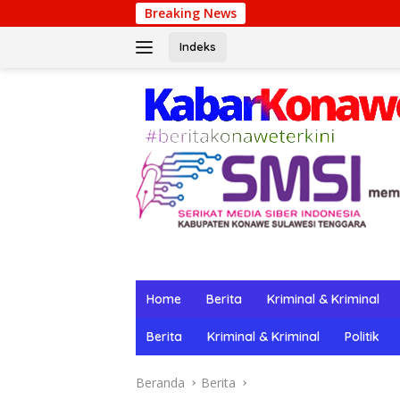
Langsung
Breaking News
Winpot Casin
ke
konten
Indeks
Home
Berita
Kriminal & Kriminal
Berita
Kriminal & Kriminal
Politik
Beranda
Berita