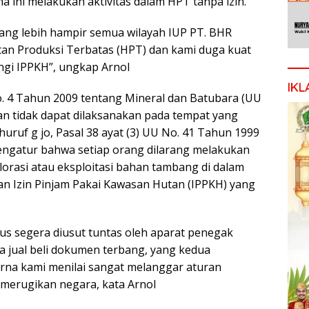
ma ini melakukan aktivitas dalam HPT tanpa izin.
rang lebih hampir semua wilayah IUP PT. BHR
utan Produksi Terbatas (HPT) dan kami duga kuat
ongi IPPKH”, ungkap Arnol
IKL
o. 4 Tahun 2009 tentang Mineral dan Batubara (UU
n tidak dapat dilaksanakan pada tempat yang
 huruf g jo, Pasal 38 ayat (3) UU No. 41 Tahun 1999
ngatur bahwa setiap orang dilarang melakukan
orasi atau eksploitasi bahan tambang di dalam
an Izin Pinjam Pakai Kawasan Hutan (IPPKH) yang
us segera diusut tuntas oleh aparat penegak
 jual beli dokumen terbang, yang kedua
rna kami menilai sangat melanggar aturan
merugikan negara, kata Arnol