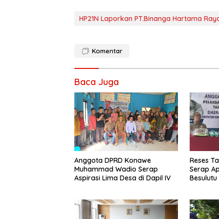
HP21N Laporkan PT.Binanga Hartama Ray
Komentar
Baca Juga
Anggota DPRD Konawe
Reses Ta
Muhammad Wadio Serap
Serap Ap
Aspirasi Lima Desa di Dapil IV
Besulutu