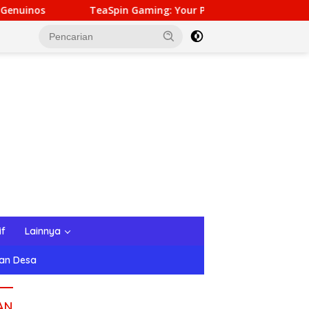
in Gaming: Your Personal Gateway to Premium Online Gamblin
if
Lainnya
tan Desa
AN