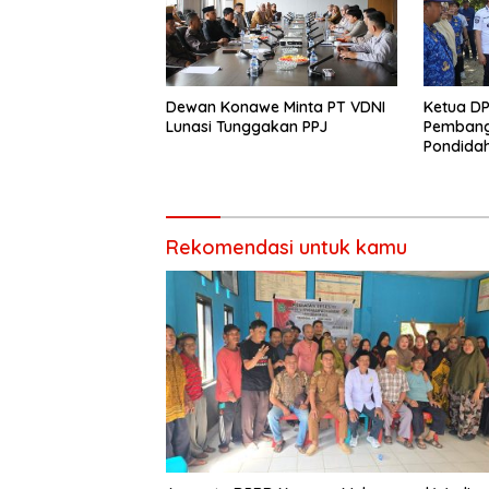
Dewan Konawe Minta PT VDNI
Ketua D
Lunasi Tunggakan PPJ
Pembang
Pondida
Memangk
Rekomendasi untuk kamu