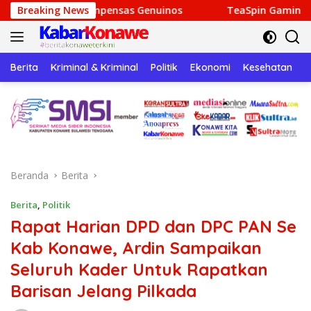
Langsung
compensas Genuinos
Breaking News
TeaSpin Gaming: Your Personal Gat
ke
konten
Berita
Kriminal & Kriminal
Politik
Ekonomi
Kesehatan
P
Beranda
Berita
Berita
,
Politik
Rapat Harian DPD dan DPC PAN Se
Kab Konawe, Ardin Sampaikan
Seluruh Kader Untuk Rapatkan
Barisan Jelang Pilkada