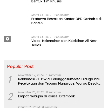
Bentuk Tim Khusus
Maret 16, 2019
0 Komentar
Prabowo Resmikan Kantor DPD Gerindra di
Banten
Maret 16, 2019
0 Komentar
Video: Kelemahan dan Kelebihan All New
Terios
Popular Post
1
November 17, 2024
1 Komentar
Reklamasi PT. BW di Lalonggasumeeto Diduga Picu
Kecelakaan dan Tebang Mangrove, Warga Desak
APH
2
November 25, 2023
0 Komentar
Empat Nelayan di Konsel Ditembak
Januari 15, 2024
0 Komentar