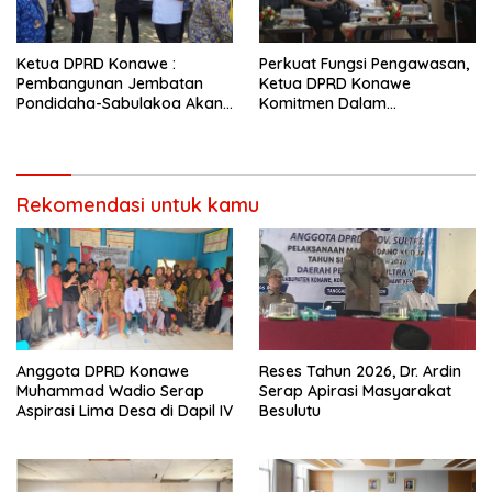
Ketua DPRD Konawe :
Perkuat Fungsi Pengawasan,
Pembangunan Jembatan
Ketua DPRD Konawe
Pondidaha-Sabulakoa Akan
Komitmen Dalam
Memangkas Waktu Tempuh
Pemberantasan Korupsi
Rekomendasi untuk kamu
Anggota DPRD Konawe
Reses Tahun 2026, Dr. Ardin
Muhammad Wadio Serap
Serap Apirasi Masyarakat
Aspirasi Lima Desa di Dapil IV
Besulutu