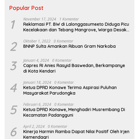
Popular Post
1
November 17, 2024
1 Komentar
Reklamasi PT. BW di Lalonggasumeeto Diduga Picu
Kecelakaan dan Tebang Mangrove, Warga Desak
APH
2
Oktober 1, 2022
0 Komentar
BNNP Sulta Amankan Ribuan Gram Narkoba
3
Januari 4, 2024
0 Komentar
Capres RI Anies Rasyid Baswedan, Berkampanye
di Kota Kendari
4
Januari 18, 2024
0 Komentar
Ketua DPRD Konawe Terima Aspirasi Puluhan
Masyarakat Parudongka
5
Februari 6, 2024
0 Komentar
Ketua DPRD Konawe, Menghadiri Musrembang Di
Kecamatan Padangguni
6
April 2, 2024
0 Komentar
Kinerja Harmin Ramba Dapat Nilai Positif Oleh Irjen
Kemendagri