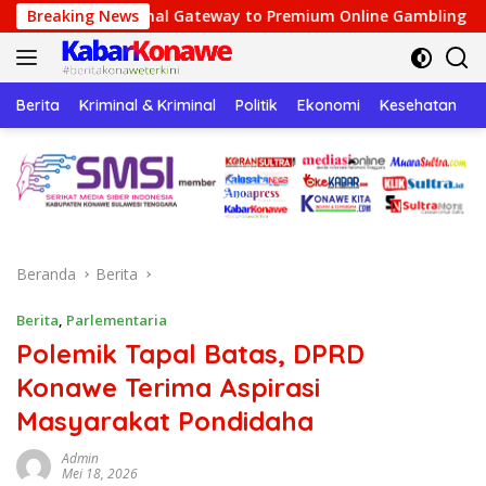
Langsung
l Gateway to Premium Online Gambling Quality
Breaking News
Speedz 
ke
konten
Berita
Kriminal & Kriminal
Politik
Ekonomi
Kesehatan
P
Beranda
Berita
Berita
,
Parlementaria
Polemik Tapal Batas, DPRD
Konawe Terima Aspirasi
Masyarakat Pondidaha
Admin
Mei 18, 2026