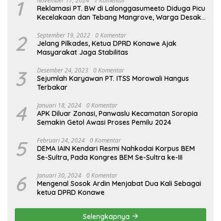
1
November 17, 2024
1 Komentar
Reklamasi PT. BW di Lalonggasumeeto Diduga Picu
Kecelakaan dan Tebang Mangrove, Warga Desak
APH
2
September 19, 2022
0 Komentar
Jelang Pilkades, Ketua DPRD Konawe Ajak
Masyarakat Jaga Stabilitas
3
Desember 24, 2023
0 Komentar
Sejumlah Karyawan PT. ITSS Morowali Hangus
Terbakar
4
Januari 18, 2024
0 Komentar
APK Diluar Zonasi, Panwaslu Kecamatan Soropia
Semakin Getol Awasi Proses Pemilu 2024
5
Februari 24, 2024
0 Komentar
DEMA IAIN Kendari Resmi Nahkodai Korpus BEM
Se-Sultra, Pada Kongres BEM Se-Sultra ke-III
6
Januari 30, 2024
0 Komentar
Mengenal Sosok Ardin Menjabat Dua Kali Sebagai
ketua DPRD Konawe
Selengkapnya