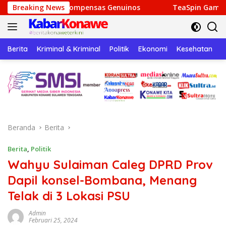
Langsung
y Recompensas Genuinos
Breaking News
TeaSpin Gaming: Your Personal
ke
konten
Berita
Kriminal & Kriminal
Politik
Ekonomi
Kesehatan
P
Beranda
Berita
Berita
,
Politik
Wahyu Sulaiman Caleg DPRD Prov
Dapil konsel-Bombana, Menang
Telak di 3 Lokasi PSU
Admin
Februari 25, 2024