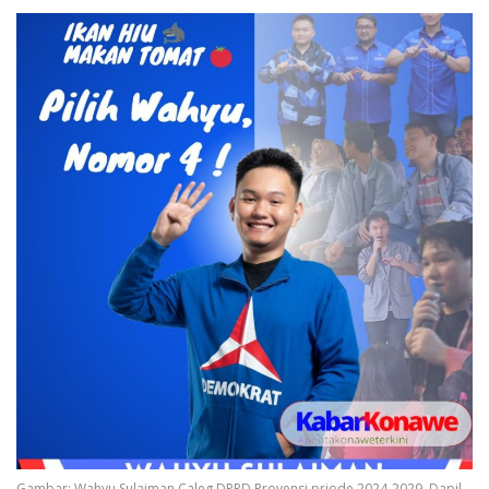
Gambar: Wahyu Sulaiman Caleg DPRD Provensi priode 2024-2029, Dapil