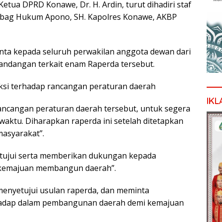
etua DPRD Konawe, Dr. H. Ardin, turut dihadiri staf
Kabag Hukum Apono, SH. Kapolres Konawe, AKBP
nta kepada seluruh perwakilan anggota dewan dari
andangan terkait enam Raperda tersebut.
raksi terhadap rancangan peraturan daerah
IKL
ancangan peraturan daerah tersebut, untuk segera
ktu. Diharapkan raperda ini setelah ditetapkan
masyarakat”.
tujui serta memberikan dukungan kepada
a kemajuan membangun daerah”.
menyetujui usulan raperda, dan meminta
hadap dalam pembangunan daerah demi kemajuan