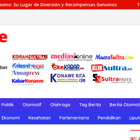
rsión y Recompensas Genuinos
TeaSpin Gaming: Your Pe
Politik
Otomotif
Olahraga
Tag Berita
Berita Otomot
Ekonomi
Kesehatan
Parlementaria
Pendidikan
Lipu
IKL