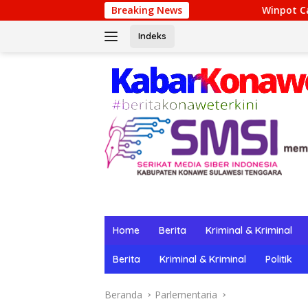
Langsung
Breaking News
Winpot Casino: Su Lugar de Dive
ke
konten
Indeks
Home
Berita
Kriminal & Kriminal
Berita
Kriminal & Kriminal
Politik
Beranda
Parlementaria