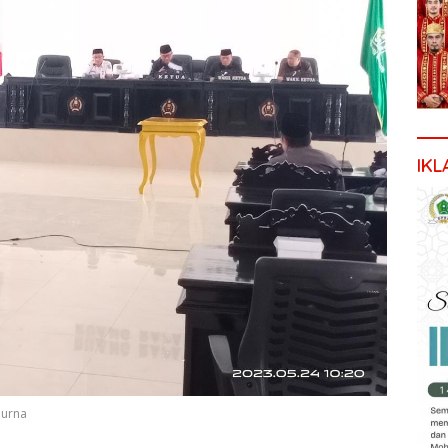
IKL
purna