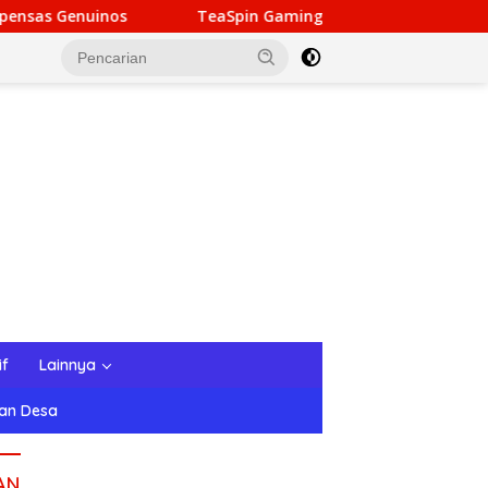
TeaSpin Gaming: Your Personal Gateway to Premium Onl
if
Lainnya
tan Desa
AN