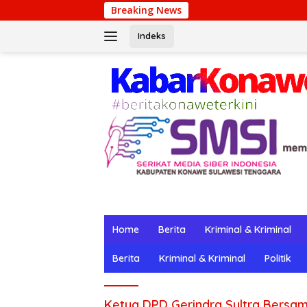
Langsung
Breaking News
W
ke
konten
Indeks
Home
Berita
Kriminal & Kriminal
Berita
Kriminal & Kriminal
Politik
Ketua DPD Gerindra Sultra Bersa