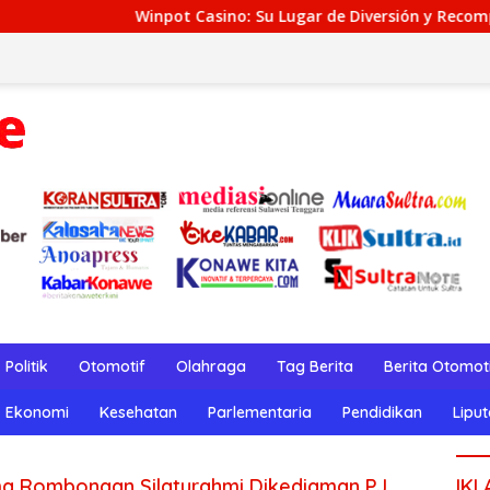
inpot Casino: Su Lugar de Diversión y Recompensas Genuinos
Politik
Otomotif
Olahraga
Tag Berita
Berita Otomot
Ekonomi
Kesehatan
Parlementaria
Pendidikan
Lipu
ma Rombongan Silaturahmi Dikediaman PJ
IKL