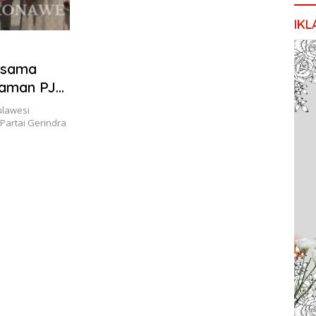
IKL
rsama
iaman PJ
ulawesi
artai Gerindra