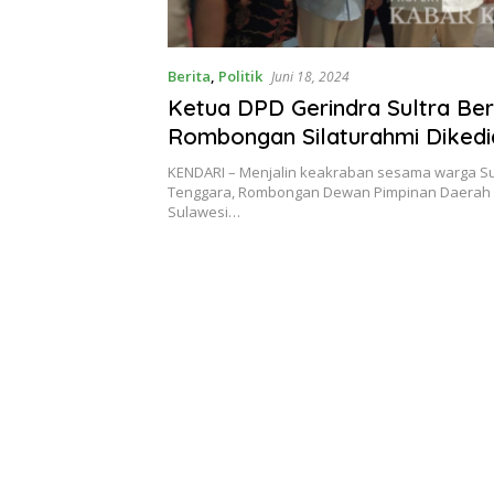
Berita
,
Politik
Juni 18, 2024
Ketua DPD Gerindra Sultra Be
Rombongan Silaturahmi Diked
Bupati Konawe
KENDARI – Menjalin keakraban sesama warga S
Tenggara, Rombongan Dewan Pimpinan Daerah P
Sulawesi…