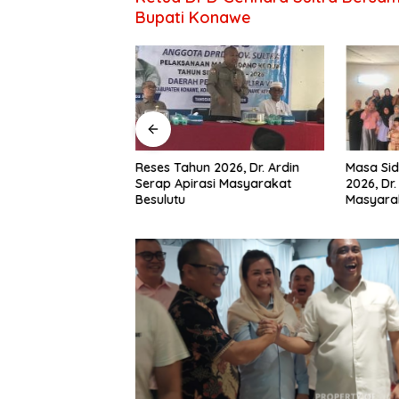
Bupati Konawe
RD Konawe
Reses Tahun 2026, Dr. Ardin
Masa Sid
Wadio Serap
Serap Apirasi Masyarakat
2026, Dr.
a Desa di Dapil IV
Besulutu
Masyara