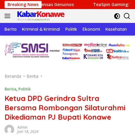
Langsung
ompensas Genuinos
Breaking News
TeaSpin Gaming: Your Personal Gate
ke
konten
Berita
Kriminal & Kriminal
Politik
Ekonomi
Kesehatan
P
Beranda
Berita
Berita
,
Politik
Ketua DPD Gerindra Sultra
Bersama Rombongan Silaturahmi
Dikediaman PJ Bupati Konawe
Admin
Juni 18, 2024