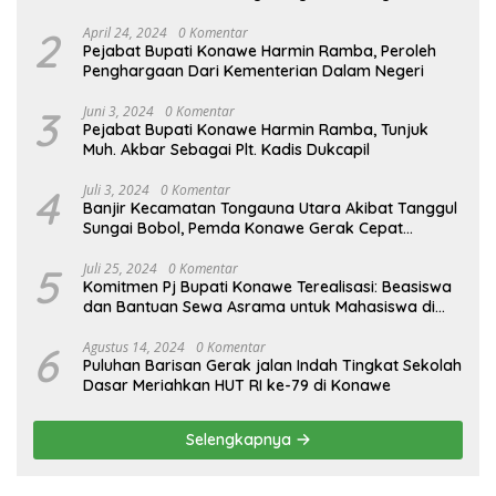
APH
2
April 24, 2024
0 Komentar
Pejabat Bupati Konawe Harmin Ramba, Peroleh
Penghargaan Dari Kementerian Dalam Negeri
3
Juni 3, 2024
0 Komentar
Pejabat Bupati Konawe Harmin Ramba, Tunjuk
Muh. Akbar Sebagai Plt. Kadis Dukcapil
4
Juli 3, 2024
0 Komentar
Banjir Kecamatan Tongauna Utara Akibat Tanggul
Sungai Bobol, Pemda Konawe Gerak Cepat
Lakukan Penanganan
5
Juli 25, 2024
0 Komentar
Komitmen Pj Bupati Konawe Terealisasi: Beasiswa
dan Bantuan Sewa Asrama untuk Mahasiswa di
Jakarta
6
Agustus 14, 2024
0 Komentar
Puluhan Barisan Gerak jalan Indah Tingkat Sekolah
Dasar Meriahkan HUT RI ke-79 di Konawe
Selengkapnya