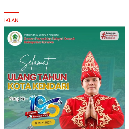
IKLAN