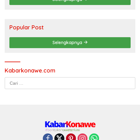
Popular Post
Selengkapnya
Kabarkonawe.com
Cari
untuk: