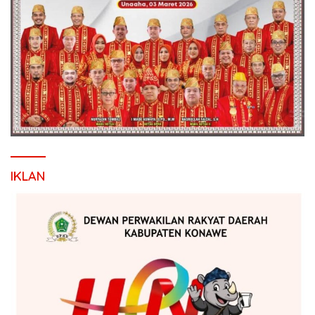
IKLAN