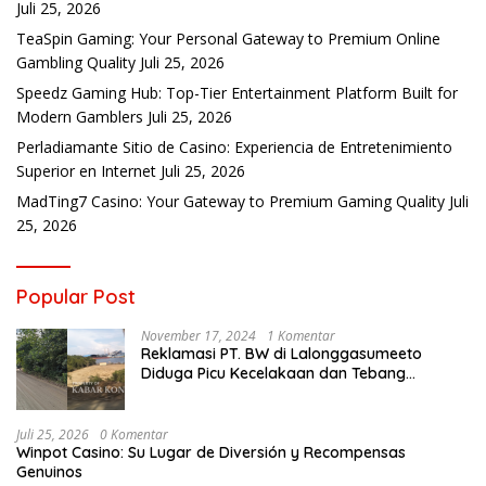
Juli 25, 2026
TeaSpin Gaming: Your Personal Gateway to Premium Online
Gambling Quality
Juli 25, 2026
Speedz Gaming Hub: Top-Tier Entertainment Platform Built for
Modern Gamblers
Juli 25, 2026
Perladiamante Sitio de Casino: Experiencia de Entretenimiento
Superior en Internet
Juli 25, 2026
MadTing7 Casino: Your Gateway to Premium Gaming Quality
Juli
25, 2026
Popular Post
November 17, 2024
1 Komentar
Reklamasi PT. BW di Lalonggasumeeto
Diduga Picu Kecelakaan dan Tebang
Mangrove, Warga Desak APH
Juli 25, 2026
0 Komentar
Winpot Casino: Su Lugar de Diversión y Recompensas
Genuinos