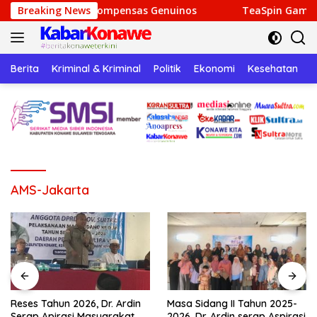
Langsung
 y Recompensas Genuinos
Breaking News
TeaSpin Gaming: Your Persona
ke
konten
Berita
Kriminal & Kriminal
Politik
Ekonomi
Kesehatan
P
AMS-Jakarta
Reses Tahun 2026, Dr. Ardin
Masa Sidang II Tahun 2025-
Serap Apirasi Masyarakat
2026, Dr. Ardin serap Aspirasi