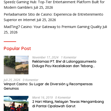
Speedz Gaming Hub: Top-Tier Entertainment Platform Built for
Modern Gamblers
Juli 25, 2026
Perladiamante Sitio de Casino: Experiencia de Entretenimiento
Superior en Internet
Juli 25, 2026
MadTing7 Casino: Your Gateway to Premium Gaming Quality
Juli
25, 2026
Popular Post
November 17, 2024
1 Komentar
Reklamasi PT. BW di Lalonggasumeeto
Diduga Picu Kecelakaan dan Tebang
Mangrove, Warga Desak APH
Juli 25, 2026
0 Komentar
Winpot Casino: Su Lugar de Diversión y Recompensas
Genuinos
Maret 16, 2019
0 Komentar
2 Hari Hilang, Nelayan Tewas Mengambang
di Pantai Cipalawah Garut