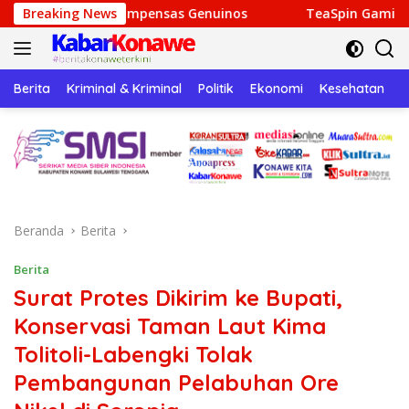
Langsung
ompensas Genuinos
Breaking News
TeaSpin Gaming: Your Personal Gat
ke
konten
Berita
Kriminal & Kriminal
Politik
Ekonomi
Kesehatan
P
Beranda
Berita
Berita
Surat Protes Dikirim ke Bupati,
Konservasi Taman Laut Kima
Tolitoli-Labengki Tolak
Pembangunan Pelabuhan Ore