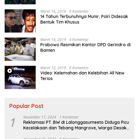
Maret 16, 2019
0 Komentar
14 Tahun Terbunuhnya Munir, Polri Didesak
Bentuk Tim Khusus
Maret 16, 2019
0 Komentar
Prabowo Resmikan Kantor DPD Gerindra di
Banten
Maret 16, 2019
0 Komentar
Video: Kelemahan dan Kelebihan All New
Terios
Popular Post
1
November 17, 2024
1 Komentar
Reklamasi PT. BW di Lalonggasumeeto Diduga Picu
Kecelakaan dan Tebang Mangrove, Warga Desak
APH