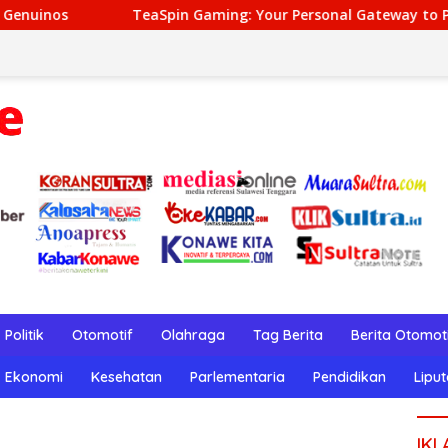
pin Gaming: Your Personal Gateway to Premium Online Gamblin
Politik
Otomotif
Olahraga
Tag Berita
Berita Otomot
Ekonomi
Kesehatan
Parlementaria
Pendidikan
Lipu
IKL