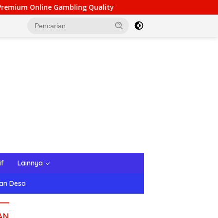
g Quality
Speedz Gaming Hub: Top-Tier Entertainment
if
Lainnya
tan Desa
AN