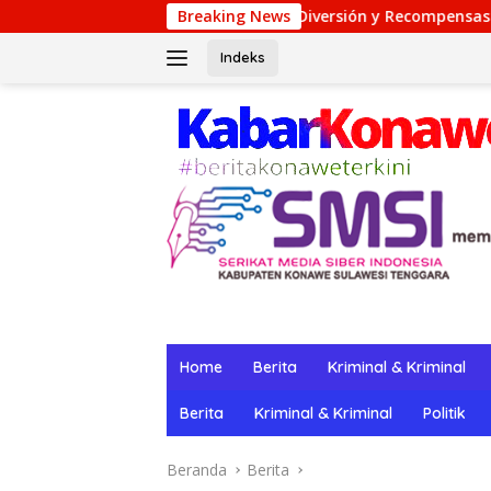
Langsung
o: Su Lugar de Diversión y Recompensas Genuinos
Breaking News
TeaS
ke
konten
Indeks
Home
Berita
Kriminal & Kriminal
Berita
Kriminal & Kriminal
Politik
Beranda
Berita