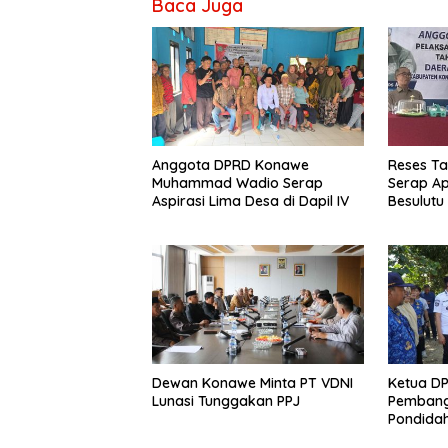
Baca Juga
Anggota DPRD Konawe
Reses Ta
Muhammad Wadio Serap
Serap Ap
Aspirasi Lima Desa di Dapil IV
Besulutu
Dewan Konawe Minta PT VDNI
Ketua D
Lunasi Tunggakan PPJ
Pembang
Pondida
Memangk