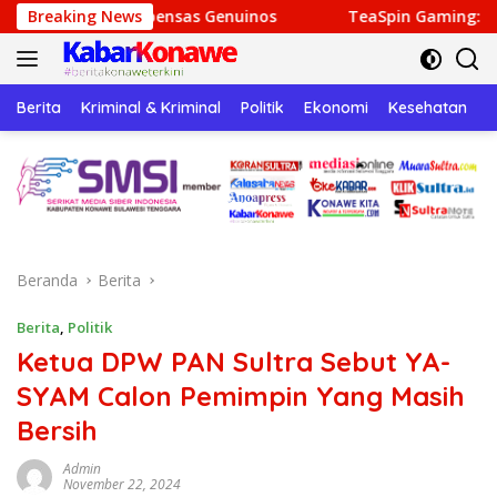
Langsung
pensas Genuinos
Breaking News
TeaSpin Gaming: Your Personal Gatewa
ke
konten
Berita
Kriminal & Kriminal
Politik
Ekonomi
Kesehatan
P
Beranda
Berita
Berita
,
Politik
Ketua DPW PAN Sultra Sebut YA-
SYAM Calon Pemimpin Yang Masih
Bersih
Admin
November 22, 2024