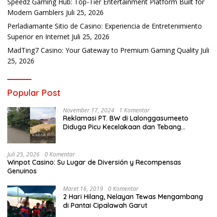
Speedz Gaming Hub: Top-Tier Entertainment Platform Built for
Modern Gamblers
Juli 25, 2026
Perladiamante Sitio de Casino: Experiencia de Entretenimiento
Superior en Internet
Juli 25, 2026
MadTing7 Casino: Your Gateway to Premium Gaming Quality
Juli
25, 2026
Popular Post
November 17, 2024
1 Komentar
Reklamasi PT. BW di Lalonggasumeeto
Diduga Picu Kecelakaan dan Tebang
Mangrove, Warga Desak APH
Juli 25, 2026
0 Komentar
Winpot Casino: Su Lugar de Diversión y Recompensas
Genuinos
Maret 16, 2019
0 Komentar
2 Hari Hilang, Nelayan Tewas Mengambang
di Pantai Cipalawah Garut