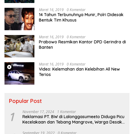
Maret 16, 2019
0 Komentar
14 Tahun Terbunuhnya Munir, Polri Didesak
Bentuk Tim Khusus
Maret 16, 2019
0 Komentar
Prabowo Resmikan Kantor DPD Gerindra di
Banten
Maret 16, 2019
0 Komentar
Video: Kelemahan dan Kelebihan All New
Terios
Popular Post
1
November 17, 2024
1 Komentar
Reklamasi PT. BW di Lalonggasumeeto Diduga Picu
Kecelakaan dan Tebang Mangrove, Warga Desak
APH
September 19, 2022
0 Komentar