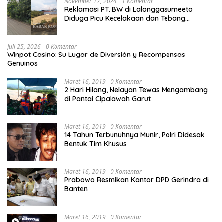
November 17, 2024
1 Komentar
Reklamasi PT. BW di Lalonggasumeeto
Diduga Picu Kecelakaan dan Tebang
Mangrove, Warga Desak APH
Juli 25, 2026
0 Komentar
Winpot Casino: Su Lugar de Diversión y Recompensas
Genuinos
Maret 16, 2019
0 Komentar
2 Hari Hilang, Nelayan Tewas Mengambang
di Pantai Cipalawah Garut
Maret 16, 2019
0 Komentar
14 Tahun Terbunuhnya Munir, Polri Didesak
Bentuk Tim Khusus
Maret 16, 2019
0 Komentar
Prabowo Resmikan Kantor DPD Gerindra di
Banten
Maret 16, 2019
0 Komentar