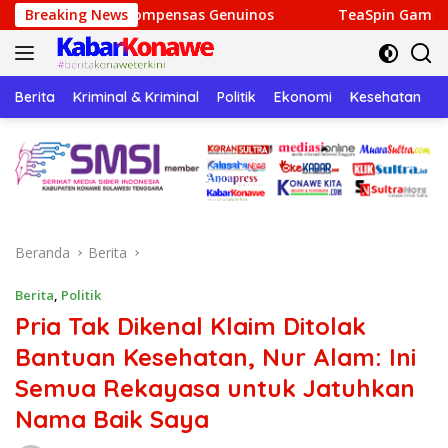
Langsung
ompensas Genuinos
Breaking News
TeaSpin Gaming: Your Personal Gat
ke
konten
Berita
Kriminal & Kriminal
Politik
Ekonomi
Kesehatan
P
Beranda
Berita
Berita
,
Politik
Pria Tak Dikenal Klaim Ditolak
Bantuan Kesehatan, Nur Alam: Ini
Semua Rekayasa untuk Jatuhkan
Nama Baik Saya