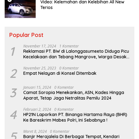
Video: Kelemahan dan Kelebihan All New
Terios
Popular Post
1
November 17, 2024
1 Komentar
Reklamasi PT. BW di Lalonggasumeeto Diduga Picu
Kecelakaan dan Tebang Mangrove, Warga Desak
APH
2
November 25, 2023
0 Komentar
Empat Nelayan di Konsel Ditembak
3
Januari 15, 2024
0 Komentar
Camat Soropia Menekankan, ASN, Kades Hingga
Aparat, Tetap Jaga Netralitas Pemilu 2024
4
Februari 2, 2024
0 Komentar
HP21N Laporkan PT. Binanga Hartama Raya (BHR)
Ke Bareskrim Mabes Polri, Ini Sebabnya !
5
Maret 8, 2024
0 Komentar
Banjir Merajalela Di Berbagai Tempat, Kendari