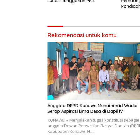
Lunasi Tunggakan PPJ
Pembang
Pondida
Memangk
Rekomendasi untuk kamu
Anggota DPRD Konawe Muhammad Wadio
Serap Aspirasi Lima Desa di Dapil IV
KONAWE, – Menjalakan tugas konstitusi sebagai
anggota Dewan Perwakilan Rakyat Daerah (DPR
Kabupaten Konawe, H….