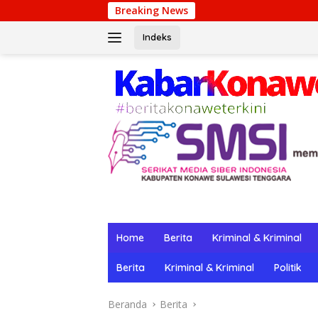
Langsung
Breaking News
Winpot Casino: Su L
ke
konten
Indeks
Home
Berita
Kriminal & Kriminal
Berita
Kriminal & Kriminal
Politik
Beranda
Berita