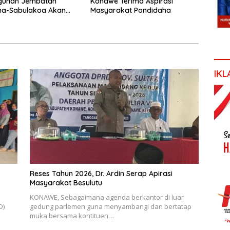
unan Jembatan
Konawe Terima Aspirasi
ha-Sabulakoa Akan
Masyarakat Pondidaha
as Waktu Tempuh
IKL
Reses Tahun 2026, Dr. Ardin Serap Apirasi
Masyarakat Besulutu
KONAWE, Sebagaimana agenda berkantor di luar
D)
gedung parlemen guna menyambangi dan bertatap
muka bersama kontituen…