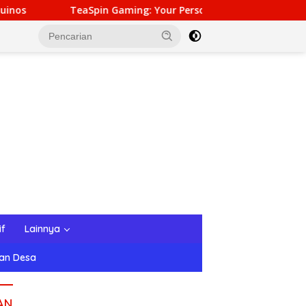
ing: Your Personal Gateway to Premium Online Gambling Qual
if
Lainnya
tan Desa
AN