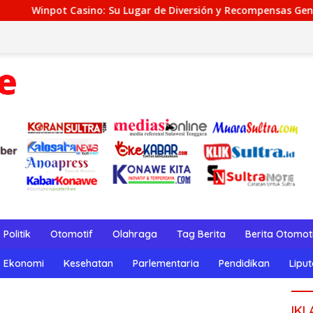
ugar de Diversión y Recompensas Genuinos
TeaSpin Gam
Politik
Otomotif
Olahraga
Tag Berita
Berita Otomot
Ekonomi
Kesehatan
Parlementaria
Pendidikan
Lipu
IKL