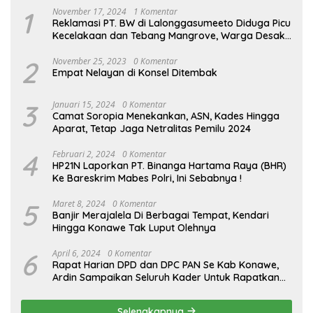
1
November 17, 2024
1 Komentar
Reklamasi PT. BW di Lalonggasumeeto Diduga Picu
Kecelakaan dan Tebang Mangrove, Warga Desak
APH
2
November 25, 2023
0 Komentar
Empat Nelayan di Konsel Ditembak
3
Januari 15, 2024
0 Komentar
Camat Soropia Menekankan, ASN, Kades Hingga
Aparat, Tetap Jaga Netralitas Pemilu 2024
4
Februari 2, 2024
0 Komentar
HP21N Laporkan PT. Binanga Hartama Raya (BHR)
Ke Bareskrim Mabes Polri, Ini Sebabnya !
5
Maret 8, 2024
0 Komentar
Banjir Merajalela Di Berbagai Tempat, Kendari
Hingga Konawe Tak Luput Olehnya
6
April 6, 2024
0 Komentar
Rapat Harian DPD dan DPC PAN Se Kab Konawe,
Ardin Sampaikan Seluruh Kader Untuk Rapatkan
Barisan Jelang Pilkada
Selengkapnya