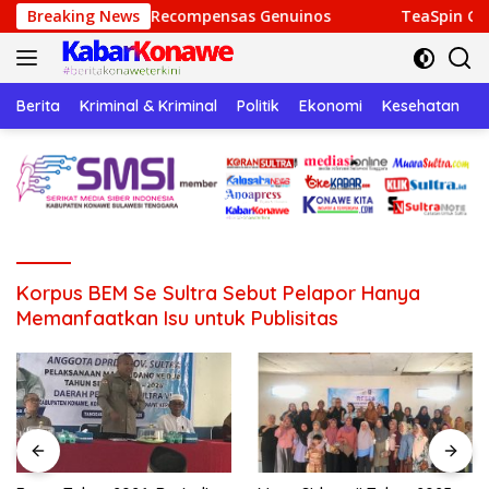
Langsung
sión y Recompensas Genuinos
Breaking News
TeaSpin Gaming: Your Per
ke
konten
Berita
Kriminal & Kriminal
Politik
Ekonomi
Kesehatan
P
Korpus BEM Se Sultra Sebut Pelapor Hanya
Memanfaatkan Isu untuk Publisitas