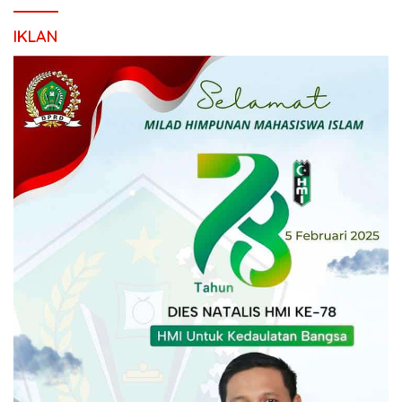
IKLAN