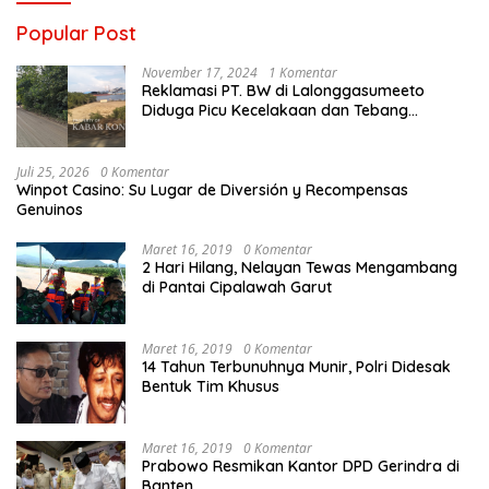
Popular Post
November 17, 2024
1 Komentar
Reklamasi PT. BW di Lalonggasumeeto
Diduga Picu Kecelakaan dan Tebang
Mangrove, Warga Desak APH
Juli 25, 2026
0 Komentar
Winpot Casino: Su Lugar de Diversión y Recompensas
Genuinos
Maret 16, 2019
0 Komentar
2 Hari Hilang, Nelayan Tewas Mengambang
di Pantai Cipalawah Garut
Maret 16, 2019
0 Komentar
14 Tahun Terbunuhnya Munir, Polri Didesak
Bentuk Tim Khusus
Maret 16, 2019
0 Komentar
Prabowo Resmikan Kantor DPD Gerindra di
Banten