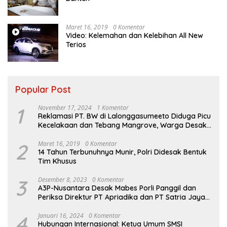
Maret 16, 2019
0 Komentar
Video: Kelemahan dan Kelebihan All New
Terios
Popular Post
1
November 17, 2024
1 Komentar
Reklamasi PT. BW di Lalonggasumeeto Diduga Picu
Kecelakaan dan Tebang Mangrove, Warga Desak
APH
2
Maret 16, 2019
0 Komentar
14 Tahun Terbunuhnya Munir, Polri Didesak Bentuk
Tim Khusus
3
Desember 8, 2023
0 Komentar
A3P-Nusantara Desak Mabes Porli Panggil dan
Periksa Direktur PT Apriadika dan PT Satria Jaya
Sulta
4
Januari 16, 2024
0 Komentar
Hubungan Internasional: Ketua Umum SMSI