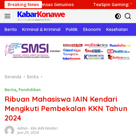
Langsung
ensas Genuinos
Breaking News
TeaSpin Gaming: Your Personal Gatewa
ke
konten
Berita
Kriminal & Kriminal
Politik
Ekonomi
Kesehatan
P
Beranda
Berita
Berita
,
Pendidikan
Ribuan Mahasiswa IAIN Kendari
Mengikuti Pembekalan KKN Tahun
2024
Admin
-
Kkn IAIN Kendari
Juni 29, 2024