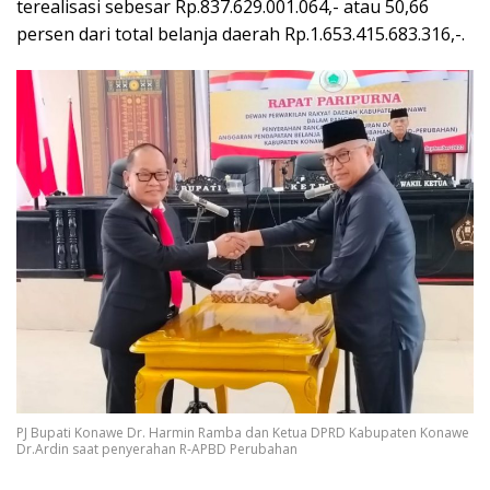
terealisasi sebesar Rp.837.629.001.064,- atau 50,66
persen dari total belanja daerah Rp.1.653.415.683.316,-.
PJ Bupati Konawe Dr. Harmin Ramba dan Ketua DPRD Kabupaten Konawe
Dr.Ardin saat penyerahan R-APBD Perubahan