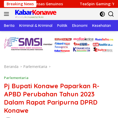
Langsung
 Genuinos
Breaking News
TeaSpin Gaming: Your Personal Gateway to P
ke
konten
Berita
Kriminal & Kriminal
Politik
Ekonomi
Kesehatan
P
Beranda
Parlementaria
Parlementaria
Pj Bupati Konawe Paparkan R-
APBD Perubahan Tahun 2023
Dalam Rapat Paripurna DPRD
Konawe