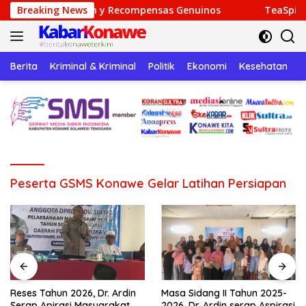
Langsung
ersión y Recompensas Genuinos
Breaking News
TeaSpin Gaming: Your P
ke
konten
Berita
Kriminal & Kriminal
Politik
Ekonomi
Kesehatan
P
Peserta GSMS Konawe Gelar Latihan Persiapan
Reses Tahun 2026, Dr. Ardin
Masa Sidang II Tahun 2025-
Serap Apirasi Masyarakat
2026, Dr. Ardin serap Aspirasi