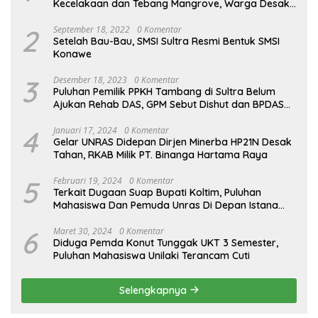
Kecelakaan dan Tebang Mangrove, Warga Desak
APH
2
September 18, 2022
0 Komentar
Setelah Bau-Bau, SMSI Sultra Resmi Bentuk SMSI
Konawe
3
Desember 18, 2023
0 Komentar
Puluhan Pemilik PPKH Tambang di Sultra Belum
Ajukan Rehab DAS, GPM Sebut Dishut dan BPDAS
Sampara Kurang Tegas
4
Januari 17, 2024
0 Komentar
Gelar UNRAS Didepan Dirjen Minerba HP21N Desak
Tahan, RKAB Milik PT. Binanga Hartama Raya
5
Februari 19, 2024
0 Komentar
Terkait Dugaan Suap Bupati Koltim, Puluhan
Mahasiswa Dan Pemuda Unras Di Depan Istana
Negara
6
Maret 30, 2024
0 Komentar
Diduga Pemda Konut Tunggak UKT 3 Semester,
Puluhan Mahasiswa Unilaki Terancam Cuti
Selengkapnya