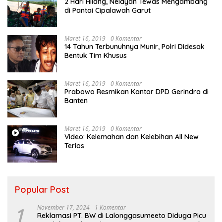
2 Hari Hilang, Nelayan Tewas Mengambang
di Pantai Cipalawah Garut
Maret 16, 2019
0 Komentar
14 Tahun Terbunuhnya Munir, Polri Didesak
Bentuk Tim Khusus
Maret 16, 2019
0 Komentar
Prabowo Resmikan Kantor DPD Gerindra di
Banten
Maret 16, 2019
0 Komentar
Video: Kelemahan dan Kelebihan All New
Terios
Popular Post
1
November 17, 2024
1 Komentar
Reklamasi PT. BW di Lalonggasumeeto Diduga Picu