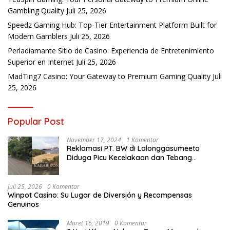
Gambling Quality
Juli 25, 2026
Speedz Gaming Hub: Top-Tier Entertainment Platform Built for
Modern Gamblers
Juli 25, 2026
Perladiamante Sitio de Casino: Experiencia de Entretenimiento
Superior en Internet
Juli 25, 2026
MadTing7 Casino: Your Gateway to Premium Gaming Quality
Juli
25, 2026
Popular Post
November 17, 2024
1 Komentar
Reklamasi PT. BW di Lalonggasumeeto
Diduga Picu Kecelakaan dan Tebang
Mangrove, Warga Desak APH
Juli 25, 2026
0 Komentar
Winpot Casino: Su Lugar de Diversión y Recompensas
Genuinos
Maret 16, 2019
0 Komentar