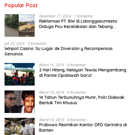
Popular Post
November 17, 2024
1 Komentar
Reklamasi PT. BW di Lalonggasumeeto
Diduga Picu Kecelakaan dan Tebang
Mangrove, Warga Desak APH
Juli 25, 2026
0 Komentar
Winpot Casino: Su Lugar de Diversión y Recompensas
Genuinos
Maret 16, 2019
0 Komentar
2 Hari Hilang, Nelayan Tewas Mengambang
di Pantai Cipalawah Garut
Maret 16, 2019
0 Komentar
14 Tahun Terbunuhnya Munir, Polri Didesak
Bentuk Tim Khusus
Maret 16, 2019
0 Komentar
Prabowo Resmikan Kantor DPD Gerindra di
Banten