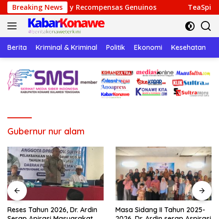
Langsung
ersión y Recompensas Genuinos
Breaking News
TeaSpin Gaming: Your P
ke
konten
Berita
Kriminal & Kriminal
Politik
Ekonomi
Kesehatan
P
Gubernur nur alam
Reses Tahun 2026, Dr. Ardin
Masa Sidang II Tahun 2025-
Serap Apirasi Masyarakat
2026, Dr. Ardin serap Aspirasi