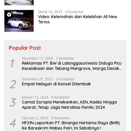
Maret 16, 2019
0 Komentar
Video: Kelemahan dan Kelebihan All New
Terios
Popular Post
1
November 17, 2024
1 Komentar
Reklamasi PT. BW di Lalonggasumeeto Diduga Picu
Kecelakaan dan Tebang Mangrove, Warga Desak
APH
2
November 25, 2023
0 Komentar
Empat Nelayan di Konsel Ditembak
3
Januari 15, 2024
0 Komentar
Camat Soropia Menekankan, ASN, Kades Hingga
Aparat, Tetap Jaga Netralitas Pemilu 2024
4
Februari 2, 2024
0 Komentar
HP21N Laporkan PT. Binanga Hartama Raya (BHR)
Ke Bareskrim Mabes Polri, Ini Sebabnya !