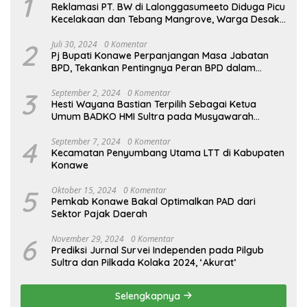
1
Reklamasi PT. BW di Lalonggasumeeto Diduga Picu
Kecelakaan dan Tebang Mangrove, Warga Desak
APH
2
Juli 30, 2024
0 Komentar
Pj Bupati Konawe Perpanjangan Masa Jabatan
BPD, Tekankan Pentingnya Peran BPD dalam
Pembangunan Desa
3
September 2, 2024
0 Komentar
Hesti Wayana Bastian Terpilih Sebagai Ketua
Umum BADKO HMI Sultra pada Musyawarah
Daerah Ke-VII
4
September 7, 2024
0 Komentar
Kecamatan Penyumbang Utama LTT di Kabupaten
Konawe
5
Oktober 15, 2024
0 Komentar
Pemkab Konawe Bakal Optimalkan PAD dari
Sektor Pajak Daerah
6
November 29, 2024
0 Komentar
Prediksi Jurnal Survei Independen pada Pilgub
Sultra dan Pilkada Kolaka 2024, ‘Akurat’
Selengkapnya