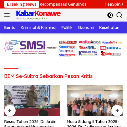
Langsung
sión y Recompensas Genuinos
Breaking News
TeaSpin Gaming: Your Per
ke
konten
Berita
Kriminal & Kriminal
Politik
Ekonomi
Kesehatan
P
BEM Se-Sultra Sebarkan Pesan Kritis
Reses Tahun 2026, Dr. Ardin
Masa Sidang II Tahun 2025-
Serap Apirasi Masyarakat
2026, Dr. Ardin serap Aspirasi