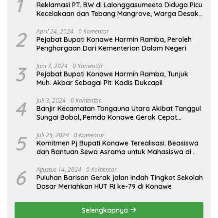
1
Reklamasi PT. BW di Lalonggasumeeto Diduga Picu
Kecelakaan dan Tebang Mangrove, Warga Desak
APH
2
April 24, 2024
0 Komentar
Pejabat Bupati Konawe Harmin Ramba, Peroleh
Penghargaan Dari Kementerian Dalam Negeri
3
Juni 3, 2024
0 Komentar
Pejabat Bupati Konawe Harmin Ramba, Tunjuk
Muh. Akbar Sebagai Plt. Kadis Dukcapil
4
Juli 3, 2024
0 Komentar
Banjir Kecamatan Tongauna Utara Akibat Tanggul
Sungai Bobol, Pemda Konawe Gerak Cepat
Lakukan Penanganan
5
Juli 25, 2024
0 Komentar
Komitmen Pj Bupati Konawe Terealisasi: Beasiswa
dan Bantuan Sewa Asrama untuk Mahasiswa di
Jakarta
6
Agustus 14, 2024
0 Komentar
Puluhan Barisan Gerak jalan Indah Tingkat Sekolah
Dasar Meriahkan HUT RI ke-79 di Konawe
Selengkapnya