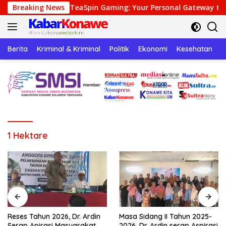
Langsung
Breaking News
TeaSpin Gaming: Your Personal Gateway to Premium Onlin
ke
konten
Berita
Kriminal & Kriminal
Politik
Ekonomi
Kesehatan
P
1 Hektare
Reses Tahun 2026, Dr. Ardin
Masa Sidang II Tahun 2025-
Serap Apirasi Masyarakat
2026, Dr. Ardin serap Aspirasi