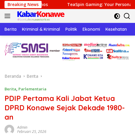
Langsung
Breaking News
TeaSpin Gaming: Your Personal Gateway to Premium On
ke
konten
Berita
Kriminal & Kriminal
Politik
Ekonomi
Kesehatan
P
Beranda
Berita
Berita
,
Parlementaria
PDIP Pertama Kali Jabat Ketua
DPRD Konawe Sejak Dekade 1980-
an
Admin
Februari 25, 2026