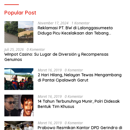
Popular Post
November 17, 2024
1 Komentar
Reklamasi PT. BW di Lalonggasumeeto
Diduga Picu Kecelakaan dan Tebang
Mangrove, Warga Desak APH
Juli 25, 2026
0 Komentar
Winpot Casino: Su Lugar de Diversión y Recompensas
Genuinos
Maret 16, 2019
0 Komentar
2 Hari Hilang, Nelayan Tewas Mengambang
di Pantai Cipalawah Garut
Maret 16, 2019
0 Komentar
14 Tahun Terbunuhnya Munir, Polri Didesak
Bentuk Tim Khusus
Maret 16, 2019
0 Komentar
Prabowo Resmikan Kantor DPD Gerindra di