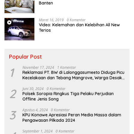
Banten
Maret 16, 2019
0 Komentar
Video: Kelemahan dan Kelebihan All New
Terios
Popular Post
1
November 17, 2024
1 Komentar
Reklamasi PT. BW di Lalonggasumeeto Diduga Picu
Kecelakaan dan Tebang Mangrove, Warga Desak
APH
2
Juni 30, 2024
0 Komentar
Polsek Soropia Ringkus Tiga Pelaku Perjudian
Offline Jenis Song
3
Agustus 4, 2024
0 Komentar
KPU Konawe Apresiasi Peran Media Massa dalam
Pengawasan Pilkada 2024
September 1, 2024
0 Komentar