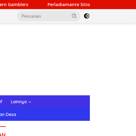
diamante Sitio de Casino: Experiencia de Entretenimiento Super
if
Lainnya
tan Desa
AN