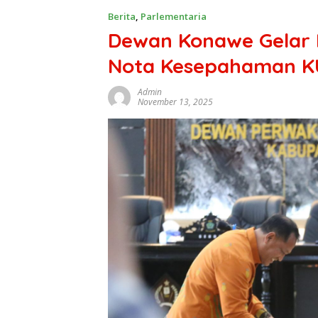
Berita
,
Parlementaria
Dewan Konawe Gelar
Nota Kesepahaman K
Admin
November 13, 2025