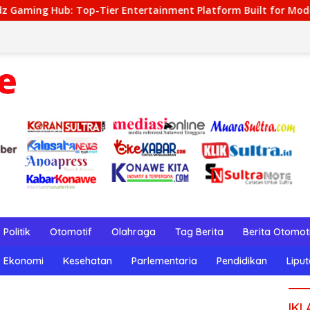
tertainment Platform Built for Modern Gamblers
Perla
Politik
Otomotif
Olahraga
Tag Berita
Berita Otomot
Ekonomi
Kesehatan
Parlementaria
Pendidikan
Lipu
IKL