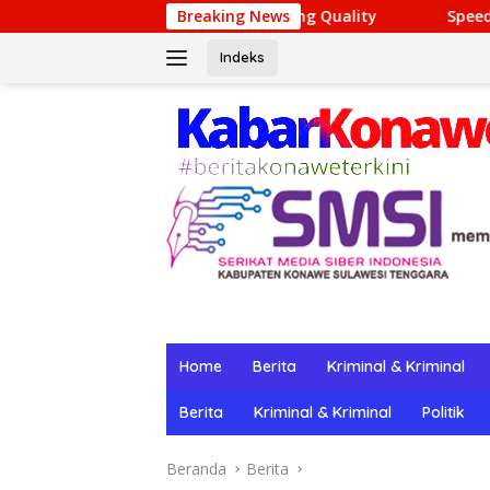
Langsung
ine Gambling Quality
Breaking News
Speedz Gaming Hub: Top-Tier En
ke
konten
Indeks
Home
Berita
Kriminal & Kriminal
Berita
Kriminal & Kriminal
Politik
Beranda
Berita