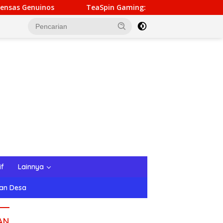
TeaSpin Gaming: Your Personal Gateway to Premium Online Ga
if
Lainnya
tan Desa
AN