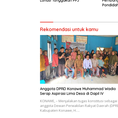
Lunasi Tunggakan PPJ
Pembang
Pondida
Memangk
Rekomendasi untuk kamu
Anggota DPRD Konawe Muhammad Wadio
Serap Aspirasi Lima Desa di Dapil IV
KONAWE, – Menjalakan tugas konstitusi sebagai
anggota Dewan Perwakilan Rakyat Daerah (DPR
Kabupaten Konawe, H….