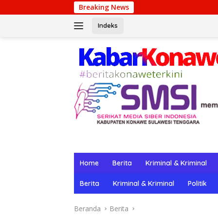
Langsung
Breaking News
Winpot 
ke
konten
Indeks
Home
Berita
Kriminal & Kriminal
Berita
Kriminal & Kriminal
Politik
Beranda
Berita