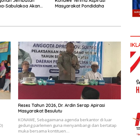
unan Jembatan
Konawe Terima Aspirasi
ha-Sabulakoa Akan
Masyarakat Pondidaha
as Waktu Tempuh
IKL
Reses Tahun 2026, Dr. Ardin Serap Apirasi
Masyarakat Besulutu
KONAWE, Sebagaimana agenda berkantor di luar
D)
gedung parlemen guna menyambangi dan bertatap
muka bersama kontituen…