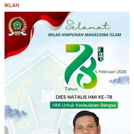
IKLAN