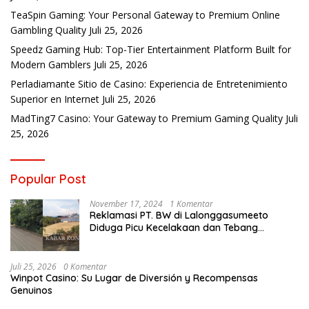
TeaSpin Gaming: Your Personal Gateway to Premium Online
Gambling Quality
Juli 25, 2026
Speedz Gaming Hub: Top-Tier Entertainment Platform Built for
Modern Gamblers
Juli 25, 2026
Perladiamante Sitio de Casino: Experiencia de Entretenimiento
Superior en Internet
Juli 25, 2026
MadTing7 Casino: Your Gateway to Premium Gaming Quality
Juli
25, 2026
Popular Post
November 17, 2024
1 Komentar
Reklamasi PT. BW di Lalonggasumeeto
Diduga Picu Kecelakaan dan Tebang
Mangrove, Warga Desak APH
Juli 25, 2026
0 Komentar
Winpot Casino: Su Lugar de Diversión y Recompensas
Genuinos