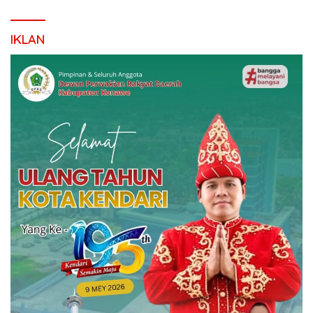
IKLAN