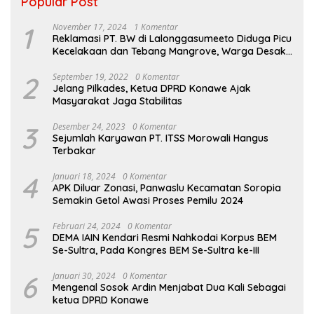
Popular Post
1
November 17, 2024
1 Komentar
Reklamasi PT. BW di Lalonggasumeeto Diduga Picu
Kecelakaan dan Tebang Mangrove, Warga Desak
APH
2
September 19, 2022
0 Komentar
Jelang Pilkades, Ketua DPRD Konawe Ajak
Masyarakat Jaga Stabilitas
3
Desember 24, 2023
0 Komentar
Sejumlah Karyawan PT. ITSS Morowali Hangus
Terbakar
4
Januari 18, 2024
0 Komentar
APK Diluar Zonasi, Panwaslu Kecamatan Soropia
Semakin Getol Awasi Proses Pemilu 2024
5
Februari 24, 2024
0 Komentar
DEMA IAIN Kendari Resmi Nahkodai Korpus BEM
Se-Sultra, Pada Kongres BEM Se-Sultra ke-III
6
Januari 30, 2024
0 Komentar
Mengenal Sosok Ardin Menjabat Dua Kali Sebagai
ketua DPRD Konawe