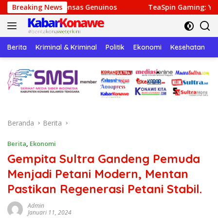
Langsung
as Genuinos
Breaking News
TeaSpin Gaming: Your Personal Gateway t
ke
konten
Berita
Kriminal & Kriminal
Politik
Ekonomi
Kesehatan
P
Beranda
Berita
Berita
,
Ekonomi
Gempita Sultra Gandeng Pemuda
Menjadi Petani Modern, Mentan
Pastikan Regenerasi Petani Stabil.
Admin
Januari 11, 2024