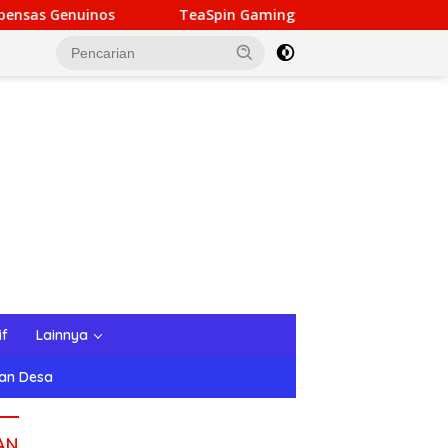
TeaSpin Gaming: Your Personal Gateway to Premium Online 
if
Lainnya
tan Desa
AN