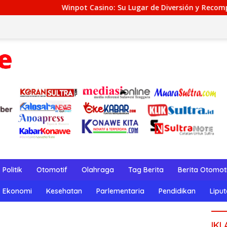
t Casino: Su Lugar de Diversión y Recompensas Genuinos
Politik
Otomotif
Olahraga
Tag Berita
Berita Otomot
Ekonomi
Kesehatan
Parlementaria
Pendidikan
Lipu
IKL