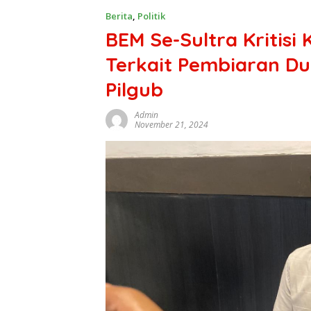
Berita
,
Politik
BEM Se-Sultra Kritisi 
Terkait Pembiaran Du
Pilgub
Admin
November 21, 2024