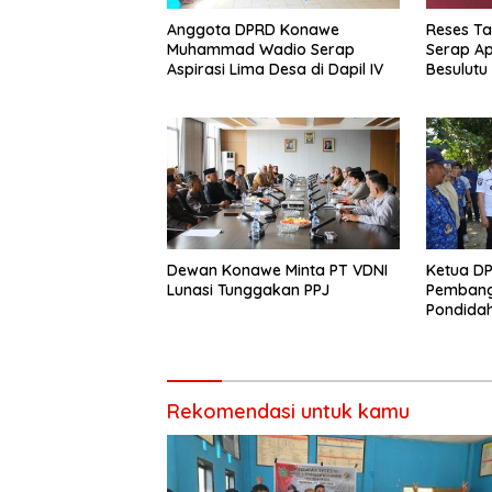
Anggota DPRD Konawe
Reses Ta
Muhammad Wadio Serap
Serap Ap
Aspirasi Lima Desa di Dapil IV
Besulutu
Dewan Konawe Minta PT VDNI
Ketua D
Lunasi Tunggakan PPJ
Pembang
Pondida
Memangk
Rekomendasi untuk kamu