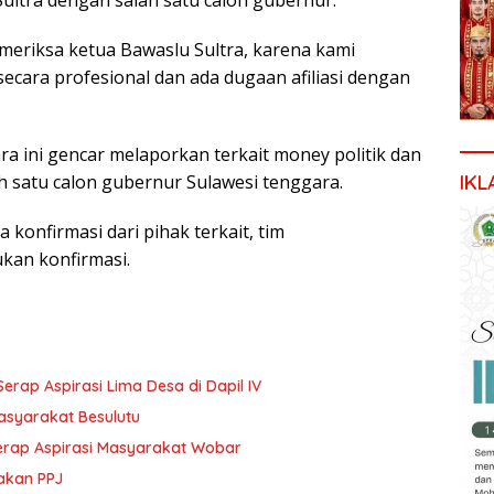
Sultra dengan salah satu calon gubernur.
eriksa ketua Bawaslu Sultra, karena kami
cara profesional dan ada dugaan afiliasi dengan
a ini gencar melaporkan terkait money politik dan
IKL
h satu calon gubernur Sulawesi tenggara.
 konfirmasi dari pihak terkait, tim
kan konfirmasi.
p Aspirasi Lima Desa di Dapil IV
Masyarakat Besulutu
 serap Aspirasi Masyarakat Wobar
akan PPJ