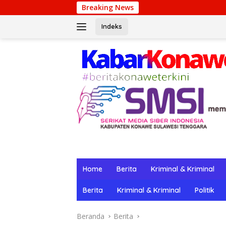
Langsung
Breaking News
Winpo
ke
konten
Indeks
Home
Berita
Kriminal & Kriminal
Berita
Kriminal & Kriminal
Politik
Beranda
Berita