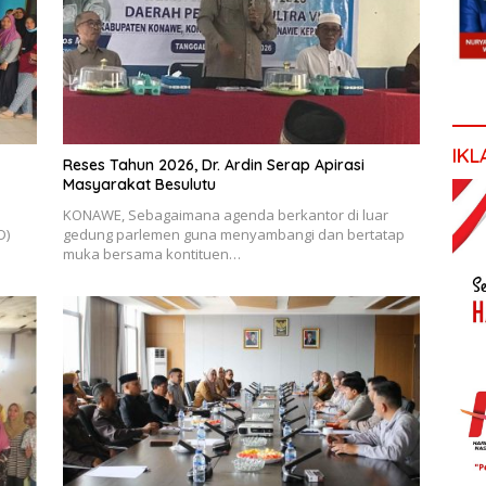
IKL
Reses Tahun 2026, Dr. Ardin Serap Apirasi
Masyarakat Besulutu
KONAWE, Sebagaimana agenda berkantor di luar
D)
gedung parlemen guna menyambangi dan bertatap
muka bersama kontituen…