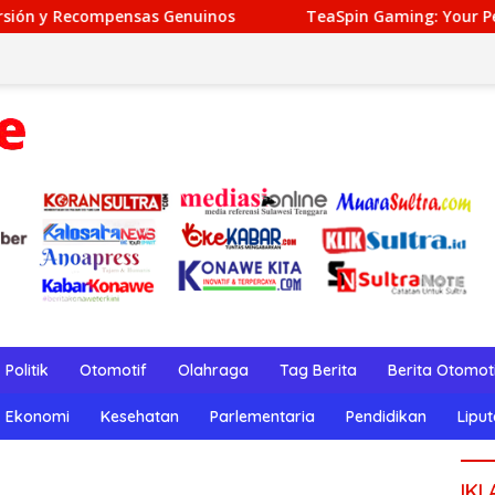
nuinos
TeaSpin Gaming: Your Personal Gateway to Prem
Politik
Otomotif
Olahraga
Tag Berita
Berita Otomot
Ekonomi
Kesehatan
Parlementaria
Pendidikan
Lipu
IKL