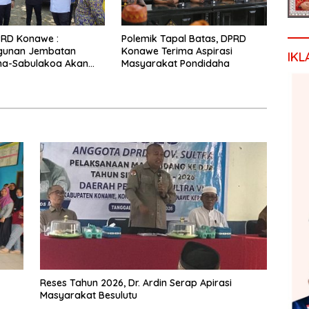
PRD Konawe :
Polemik Tapal Batas, DPRD
unan Jembatan
Konawe Terima Aspirasi
IKL
ha-Sabulakoa Akan
Masyarakat Pondidaha
as Waktu Tempuh
Reses Tahun 2026, Dr. Ardin Serap Apirasi
Masyarakat Besulutu