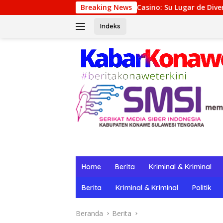
Langsung
Winpot Casino: Su Lugar de Diversión y Recompensas Ge
Breaking News
ke
konten
Indeks
Home
Berita
Kriminal & Kriminal
Berita
Kriminal & Kriminal
Politik
Beranda
Berita