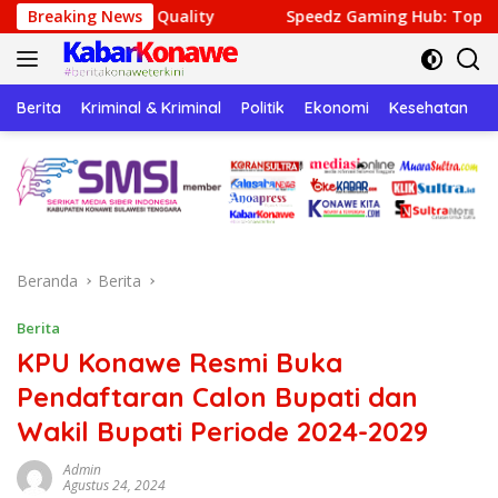
Langsung
bling Quality
Breaking News
Speedz Gaming Hub: Top-Tier Entertain
ke
konten
Berita
Kriminal & Kriminal
Politik
Ekonomi
Kesehatan
P
Beranda
Berita
Berita
KPU Konawe Resmi Buka
Pendaftaran Calon Bupati dan
Wakil Bupati Periode 2024-2029
Admin
Agustus 24, 2024