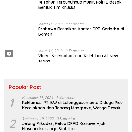
14 Tahun Terbunuhnya Munir, Polri Didesak
Bentuk Tim Khusus
Maret 16, 2019
0 Komentar
Prabowo Resmikan Kantor DPD Gerindra di
Banten
Maret 16, 2019
0 Komentar
Video: Kelemahan dan Kelebihan All New
Terios
Popular Post
1
November 17, 2024
1 Komentar
Reklamasi PT. BW di Lalonggasumeeto Diduga Picu
Kecelakaan dan Tebang Mangrove, Warga Desak
APH
2
September 19, 2022
0 Komentar
Jelang Pilkades, Ketua DPRD Konawe Ajak
Masyarakat Jaga Stabilitas