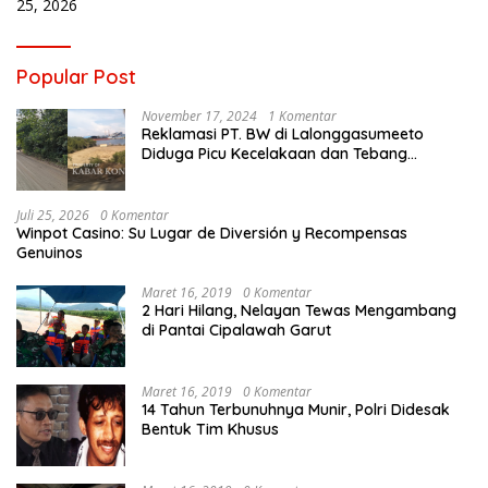
25, 2026
Popular Post
November 17, 2024
1 Komentar
Reklamasi PT. BW di Lalonggasumeeto
Diduga Picu Kecelakaan dan Tebang
Mangrove, Warga Desak APH
Juli 25, 2026
0 Komentar
Winpot Casino: Su Lugar de Diversión y Recompensas
Genuinos
Maret 16, 2019
0 Komentar
2 Hari Hilang, Nelayan Tewas Mengambang
di Pantai Cipalawah Garut
Maret 16, 2019
0 Komentar
14 Tahun Terbunuhnya Munir, Polri Didesak
Bentuk Tim Khusus