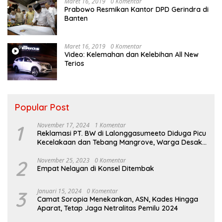
Maret 16, 2019
0 Komentar
Prabowo Resmikan Kantor DPD Gerindra di
Banten
Maret 16, 2019
0 Komentar
Video: Kelemahan dan Kelebihan All New
Terios
Popular Post
1
November 17, 2024
1 Komentar
Reklamasi PT. BW di Lalonggasumeeto Diduga Picu
Kecelakaan dan Tebang Mangrove, Warga Desak
APH
2
November 25, 2023
0 Komentar
Empat Nelayan di Konsel Ditembak
3
Januari 15, 2024
0 Komentar
Camat Soropia Menekankan, ASN, Kades Hingga
Aparat, Tetap Jaga Netralitas Pemilu 2024