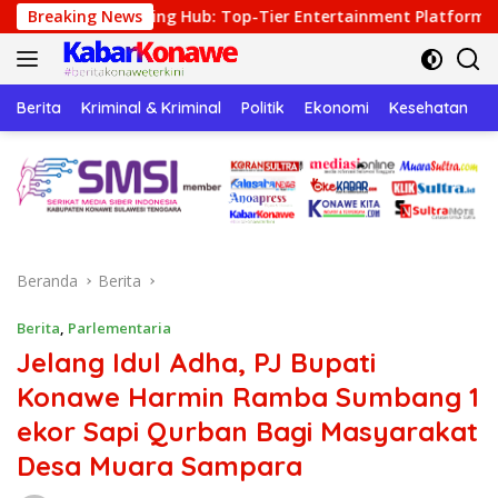
Langsung
 Hub: Top-Tier Entertainment Platform Built for Modern Gam
Breaking News
ke
konten
Berita
Kriminal & Kriminal
Politik
Ekonomi
Kesehatan
P
Beranda
Berita
Berita
,
Parlementaria
Jelang Idul Adha, PJ Bupati
Konawe Harmin Ramba Sumbang 1
ekor Sapi Qurban Bagi Masyarakat
Desa Muara Sampara