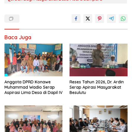
Baca Juga
Anggota DPRD Konawe
Reses Tahun 2026, Dr. Ardin
Muhammad Wadio Serap
Serap Apirasi Masyarakat
Aspirasi Lima Desa di Dapil IV
Besulutu