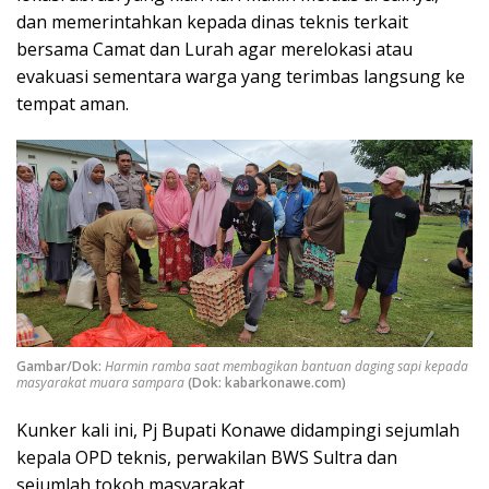
dan memerintahkan kepada dinas teknis terkait
bersama Camat dan Lurah agar merelokasi atau
evakuasi sementara warga yang terimbas langsung ke
tempat aman.
Gambar/Dok:
Harmin ramba saat membagikan bantuan daging sapi kepada
masyarakat muara sampara
(Dok: kabarkonawe.com)
Kunker kali ini, Pj Bupati Konawe didampingi sejumlah
kepala OPD teknis, perwakilan BWS Sultra dan
sejumlah tokoh masyarakat.