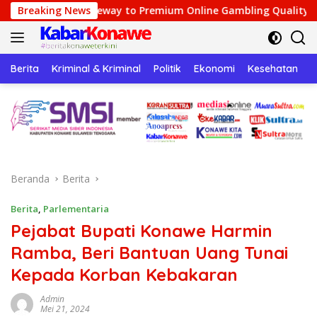
Langsung
way to Premium Online Gambling Quality
Breaking News
Speedz Gamin
ke
konten
Berita
Kriminal & Kriminal
Politik
Ekonomi
Kesehatan
P
Beranda
Berita
Berita
,
Parlementaria
Pejabat Bupati Konawe Harmin
Ramba, Beri Bantuan Uang Tunai
Kepada Korban Kebakaran
Admin
Mei 21, 2024