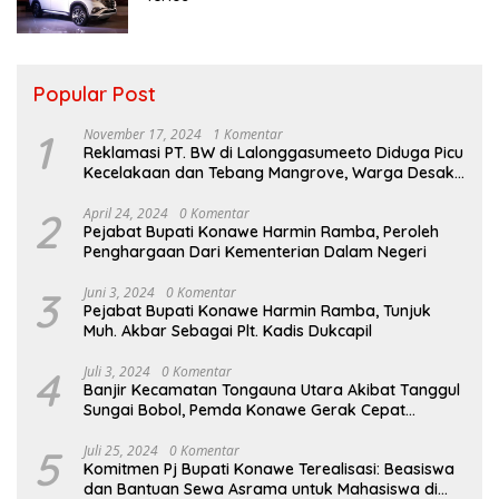
Popular Post
1
November 17, 2024
1 Komentar
Reklamasi PT. BW di Lalonggasumeeto Diduga Picu
Kecelakaan dan Tebang Mangrove, Warga Desak
APH
2
April 24, 2024
0 Komentar
Pejabat Bupati Konawe Harmin Ramba, Peroleh
Penghargaan Dari Kementerian Dalam Negeri
3
Juni 3, 2024
0 Komentar
Pejabat Bupati Konawe Harmin Ramba, Tunjuk
Muh. Akbar Sebagai Plt. Kadis Dukcapil
4
Juli 3, 2024
0 Komentar
Banjir Kecamatan Tongauna Utara Akibat Tanggul
Sungai Bobol, Pemda Konawe Gerak Cepat
Lakukan Penanganan
5
Juli 25, 2024
0 Komentar
Komitmen Pj Bupati Konawe Terealisasi: Beasiswa
dan Bantuan Sewa Asrama untuk Mahasiswa di