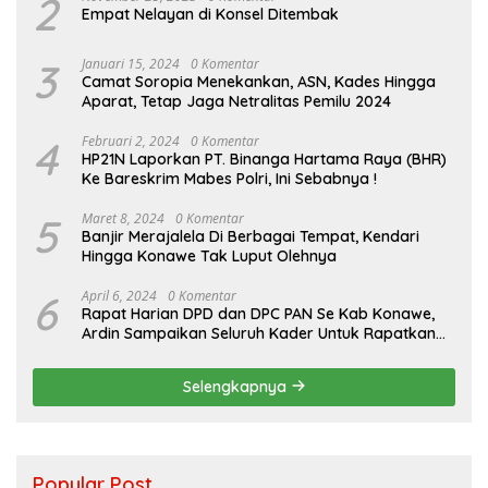
2
Empat Nelayan di Konsel Ditembak
3
Januari 15, 2024
0 Komentar
Camat Soropia Menekankan, ASN, Kades Hingga
Aparat, Tetap Jaga Netralitas Pemilu 2024
4
Februari 2, 2024
0 Komentar
HP21N Laporkan PT. Binanga Hartama Raya (BHR)
Ke Bareskrim Mabes Polri, Ini Sebabnya !
5
Maret 8, 2024
0 Komentar
Banjir Merajalela Di Berbagai Tempat, Kendari
Hingga Konawe Tak Luput Olehnya
6
April 6, 2024
0 Komentar
Rapat Harian DPD dan DPC PAN Se Kab Konawe,
Ardin Sampaikan Seluruh Kader Untuk Rapatkan
Barisan Jelang Pilkada
Selengkapnya
Popular Post