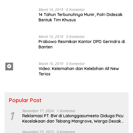
Maret 16, 2019
0 Komentar
14 Tahun Terbunuhnya Munir, Polri Didesak
Bentuk Tim Khusus
Maret 16, 2019
0 Komentar
Prabowo Resmikan Kantor DPD Gerindra di
Banten
Maret 16, 2019
0 Komentar
Video: Kelemahan dan Kelebihan All New
Terios
Popular Post
1
November 17, 2024
1 Komentar
Reklamasi PT. BW di Lalonggasumeeto Diduga Picu
Kecelakaan dan Tebang Mangrove, Warga Desak
APH
November 25, 2023
0 Komentar