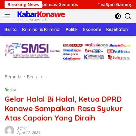
Langsung
ecompensas Genuinos
Breaking News
TeaSpin Gaming: Your Personal G
ke
konten
Berita
Kriminal & Kriminal
Politik
Ekonomi
Kesehatan
P
Beranda
Berita
Berita
Gelar Halal Bi Halal, Ketua DPRD
Konawe Sampaikan Rasa Syukur
Atas Capaian Yang Diraih
Admin
April 17, 2024