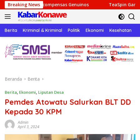
Langsung
Recompensas Genuinos
Breaking News
TeaSpin Gaming: Your Personal G
ke
konten
Berita
Kriminal & Kriminal
Politik
Ekonomi
Kesehatan
P
Beranda
Berita
Berita
,
Ekonomi
,
Liputan Desa
Pemdes Atowatu Salurkan BLT DD
Kepada 30 KPM
Admin
April 3, 2024