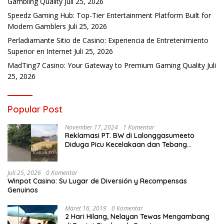
Gambling Quality
Juli 25, 2026
Speedz Gaming Hub: Top-Tier Entertainment Platform Built for
Modern Gamblers
Juli 25, 2026
Perladiamante Sitio de Casino: Experiencia de Entretenimiento
Superior en Internet
Juli 25, 2026
MadTing7 Casino: Your Gateway to Premium Gaming Quality
Juli
25, 2026
Popular Post
November 17, 2024
1 Komentar
Reklamasi PT. BW di Lalonggasumeeto
Diduga Picu Kecelakaan dan Tebang
Mangrove, Warga Desak APH
Juli 25, 2026
0 Komentar
Winpot Casino: Su Lugar de Diversión y Recompensas
Genuinos
Maret 16, 2019
0 Komentar
2 Hari Hilang, Nelayan Tewas Mengambang