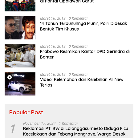
di Pantai Cipalawah Garut
Maret 16, 2019
0 Komentar
14 Tahun Terbunuhnya Munir, Polri Didesak
Bentuk Tim Khusus
Maret 16, 2019
0 Komentar
Prabowo Resmikan Kantor DPD Gerindra di
Banten
Maret 16, 2019
0 Komentar
Video: Kelemahan dan Kelebihan All New
Terios
Popular Post
1
November 17, 2024
1 Komentar
Reklamasi PT. BW di Lalonggasumeeto Diduga Picu
Kecelakaan dan Tebang Mangrove, Warga Desak