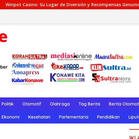
 de Diversión y Recompensas Genuinos
TeaSpin Gaming: 
Politik
Otomotif
Olahraga
Tag Berita
Berita Otomot
Ekonomi
Kesehatan
Parlementaria
Pendidikan
Lipu
IKL