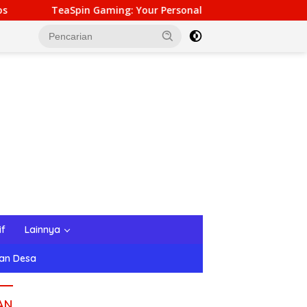
Your Personal Gateway to Premium Online Gambling Quality
if
Lainnya
tan Desa
AN