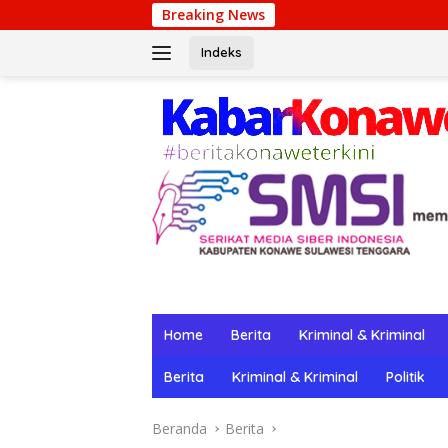
Langsung
Breaking News
Winpot Casino: Su Lugar
ke
konten
Indeks
Home
Berita
Kriminal & Kriminal
Berita
Kriminal & Kriminal
Politik
Beranda
Berita