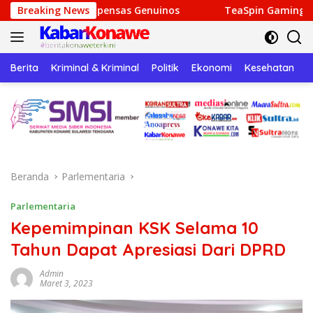
Langsung
ompensas Genuinos
Breaking News
TeaSpin Gaming: Your Personal Gat
ke
konten
Berita
Kriminal & Kriminal
Politik
Ekonomi
Kesehatan
P
Beranda
Parlementaria
Parlementaria
Kepemimpinan KSK Selama 10
Tahun Dapat Apresiasi Dari DPRD
Admin
Maret 3, 2023