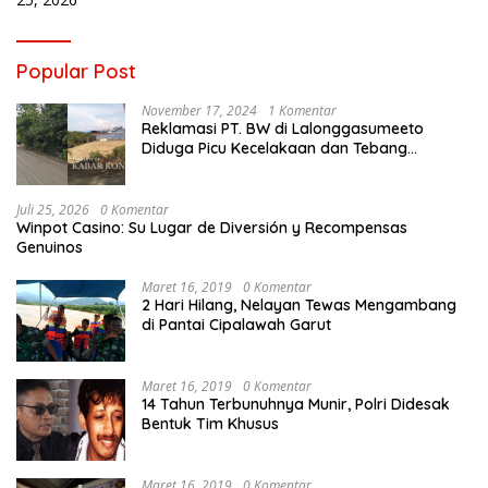
Popular Post
November 17, 2024
1 Komentar
Reklamasi PT. BW di Lalonggasumeeto
Diduga Picu Kecelakaan dan Tebang
Mangrove, Warga Desak APH
Juli 25, 2026
0 Komentar
Winpot Casino: Su Lugar de Diversión y Recompensas
Genuinos
Maret 16, 2019
0 Komentar
2 Hari Hilang, Nelayan Tewas Mengambang
di Pantai Cipalawah Garut
Maret 16, 2019
0 Komentar
14 Tahun Terbunuhnya Munir, Polri Didesak
Bentuk Tim Khusus
Maret 16, 2019
0 Komentar