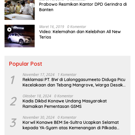
Prabowo Resmikan Kantor DPD Gerindra di
Banten
Maret 16, 2019
0 Komentar
Video: Kelemahan dan Kelebihan All New
Terios
Popular Post
1
November 17, 2024
1 Komentar
Reklamasi PT. BW di Lalonggasumeeto Diduga Picu
Kecelakaan dan Tebang Mangrove, Warga Desak
APH
2
Oktober 18, 2024
0 Komentar
Kadis Dikbd Konawe Undang Masyarakat
Ramaikan Pementasan GSMS
3
November 30, 2024
0 Komentar
Korwil Konawe BEM Se-Sultra Ucapkan Selamat
kepada YA-Syam atas Kemenangan di Pilkada
Konawe