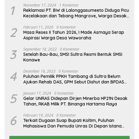
1
November 17, 2024
1 Komentar
Reklamasi PT. BW di Lalonggasumeeto Diduga Picu
Kecelakaan dan Tebang Mangrove, Warga Desak
APH
2
Februari 11, 2026
0 Komentar
Masa Reses II Tahun 2026, I Made Asmaya Serap
Aspirasi Warga Desa Waworaha
3
September 18, 2022
0 Komentar
Setelah Bau-Bau, SMSI Sultra Resmi Bentuk SMSI
Konawe
4
Desember 18, 2023
0 Komentar
Puluhan Pemilik PPKH Tambang di Sultra Belum
Ajukan Rehab DAS, GPM Sebut Dishut dan BPDAS
Sampara Kurang Tegas
5
Januari 17, 2024
0 Komentar
Gelar UNRAS Didepan Dirjen Minerba HP21N Desak
Tahan, RKAB Milik PT. Binanga Hartama Raya
6
Februari 19, 2024
0 Komentar
Terkait Dugaan Suap Bupati Koltim, Puluhan
Mahasiswa Dan Pemuda Unras Di Depan Istana
Negara