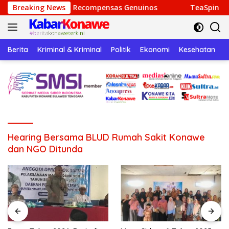
Langsung
sión y Recompensas Genuinos
Breaking News
TeaSpin Gaming: Your Per
ke
konten
Berita
Kriminal & Kriminal
Politik
Ekonomi
Kesehatan
P
Hearing Bersama BLUD Rumah Sakit Konawe
dan NGO Ditunda