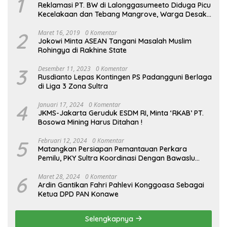
1
Reklamasi PT. BW di Lalonggasumeeto Diduga Picu
Kecelakaan dan Tebang Mangrove, Warga Desak
APH
2
Maret 16, 2019
0 Komentar
Jokowi Minta ASEAN Tangani Masalah Muslim
Rohingya di Rakhine State
3
Desember 11, 2023
0 Komentar
Rusdianto Lepas Kontingen PS Padangguni Berlaga
di Liga 3 Zona Sultra
4
Januari 17, 2024
0 Komentar
JKMS-Jakarta Geruduk ESDM RI, Minta ‘RKAB’ PT.
Bosowa Mining Harus Ditahan !
5
Februari 12, 2024
0 Komentar
Matangkan Persiapan Pemantauan Perkara
Pemilu, PKY Sultra Koordinasi Dengan Bawaslu
Sultra
6
Maret 28, 2024
0 Komentar
Ardin Gantikan Fahri Pahlevi Konggoasa Sebagai
Ketua DPD PAN Konawe
Selengkapnya