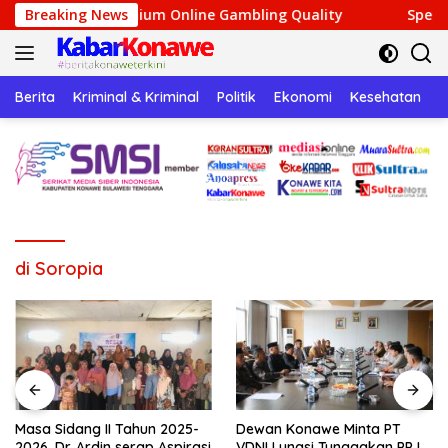
Langsung
remium Online Gambling Quality
Breaking News
Speedz Gaming Hub: T
ke
konten
Berita
Kriminal & Kriminal
Politik
Ekonomi
Kesehatan
P
di Soropia
Masa Sidang II Tahun 2025-
Dewan Konawe Minta PT
2026, Dr. Ardin serap Aspirasi
VDNI Lunasi Tunggakan PPJ