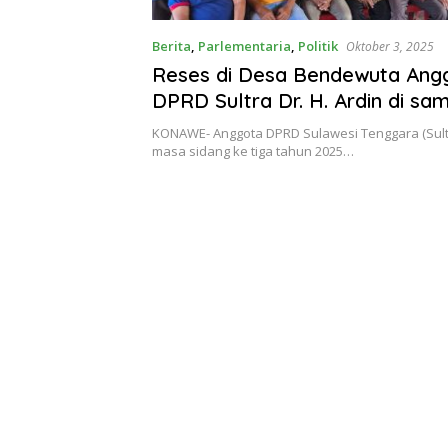
Berita
,
Parlementaria
,
Politik
Oktober 3, 2025
Reses di Desa Bendewuta Ang
DPRD Sultra Dr. H. Ardin di sa
Hangat Warga
KONAWE- Anggota DPRD Sulawesi Tenggara (Sultra)
masa sidang ke tiga tahun 2025…