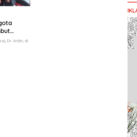
IKL
gota
mbut
, Dr. Ardin, di