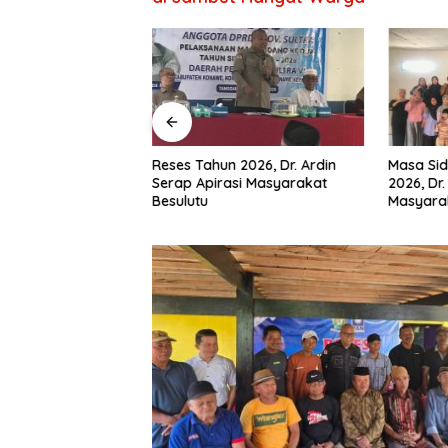
RD Konawe
Reses Tahun 2026, Dr. Ardin
Masa Sid
Wadio Serap
Serap Apirasi Masyarakat
2026, Dr.
a Desa di Dapil IV
Besulutu
Masyara