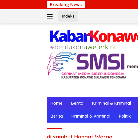
Langsung
Breaking News
Win
ke
konten
Indeks
Home
Berita
Kriminal & Kriminal
Berita
Kriminal & Kriminal
Politik
di sambut Hangat Warga