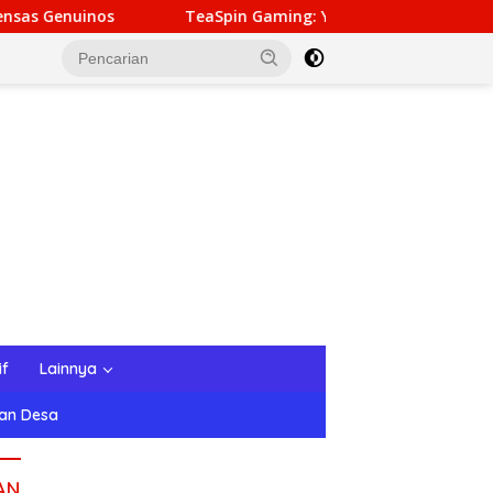
TeaSpin Gaming: Your Personal Gateway to Premium Onlin
if
Lainnya
tan Desa
AN