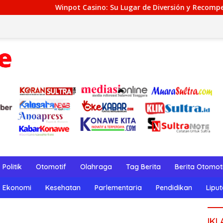
pot Casino: Su Lugar de Diversión y Recompensas Genuinos
Politik
Otomotif
Olahraga
Tag Berita
Berita Otomot
Ekonomi
Kesehatan
Parlementaria
Pendidikan
Lipu
IKL