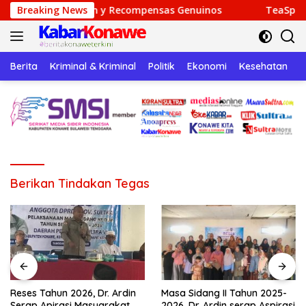
Langsung
ersión y Recompensas Genuinos
Breaking News
TeaSpin Gaming: Your P
ke
konten
Berita
Kriminal & Kriminal
Politik
Ekonomi
Kesehatan
P
Berikan Tindakan Tegas
Reses Tahun 2026, Dr. Ardin
Masa Sidang II Tahun 2025-
Serap Apirasi Masyarakat
2026, Dr. Ardin serap Aspirasi