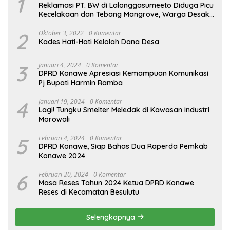
1
Reklamasi PT. BW di Lalonggasumeeto Diduga Picu
Kecelakaan dan Tebang Mangrove, Warga Desak
APH
2
Oktober 3, 2022
0 Komentar
Kades Hati-Hati Kelolah Dana Desa
3
Januari 4, 2024
0 Komentar
DPRD Konawe Apresiasi Kemampuan Komunikasi
Pj Bupati Harmin Ramba
4
Januari 19, 2024
0 Komentar
Lagi! Tungku Smelter Meledak di Kawasan Industri
Morowali
5
Februari 4, 2024
0 Komentar
DPRD Konawe, Siap Bahas Dua Raperda Pemkab
Konawe 2024
6
Februari 20, 2024
0 Komentar
Masa Reses Tahun 2024 Ketua DPRD Konawe
Reses di Kecamatan Besulutu
Selengkapnya