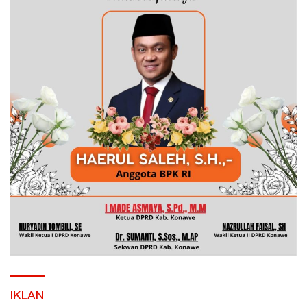
IKLAN