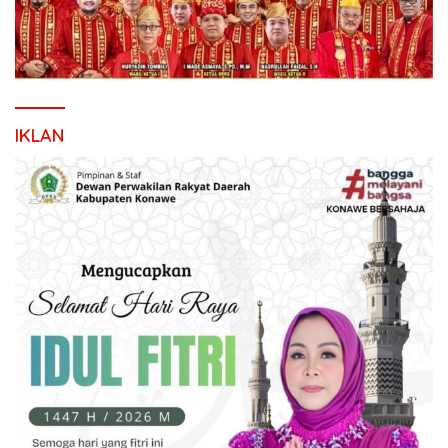
IKLAN