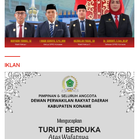
IKLAN