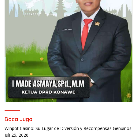
Baca Juga
Winpot Casino: Su Lugar de Diversión y Recompensas Genuinos
Juli 25, 2026