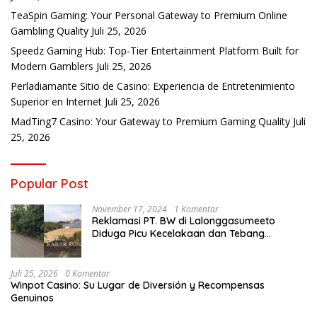
TeaSpin Gaming: Your Personal Gateway to Premium Online
Gambling Quality
Juli 25, 2026
Speedz Gaming Hub: Top-Tier Entertainment Platform Built for
Modern Gamblers
Juli 25, 2026
Perladiamante Sitio de Casino: Experiencia de Entretenimiento
Superior en Internet
Juli 25, 2026
MadTing7 Casino: Your Gateway to Premium Gaming Quality
Juli
25, 2026
Popular Post
November 17, 2024
1 Komentar
Reklamasi PT. BW di Lalonggasumeeto
Diduga Picu Kecelakaan dan Tebang
Mangrove, Warga Desak APH
Juli 25, 2026
0 Komentar
Winpot Casino: Su Lugar de Diversión y Recompensas
Genuinos