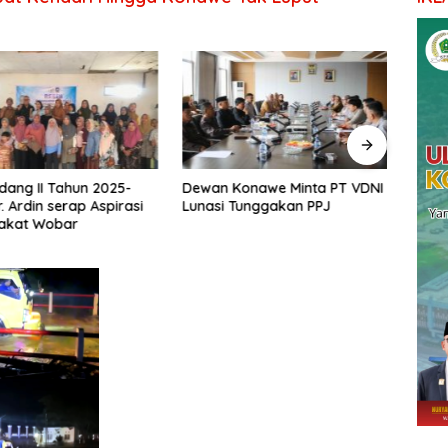
ang II Tahun 2025-
Dewan Konawe Minta PT VDNI
Ketu
 Ardin serap Aspirasi
Lunasi Tunggakan PPJ
Pemb
kat Wobar
Pond
Mema