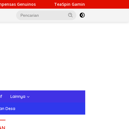
TeaSpin Gaming: Your Personal Gateway to Premium On
if
Lainnya
tan Desa
AN