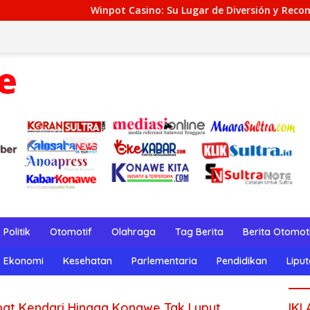
Winpot Casino: Su Lugar de Diversión y Recompensas Genuinos
Politik
Otomotif
Olahraga
Tag Berita
Berita Otomot
Ekonomi
Kesehatan
Parlementaria
Pendidikan
Lipu
mpat Kendari Hingga Konawe Tak Luput
IKL