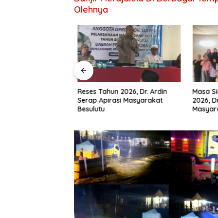
Olehnya
RD Konawe
Reses Tahun 2026, Dr. Ardin
Masa Sid
Wadio Serap
Serap Apirasi Masyarakat
2026, Dr.
a Desa di Dapil IV
Besulutu
Masyara