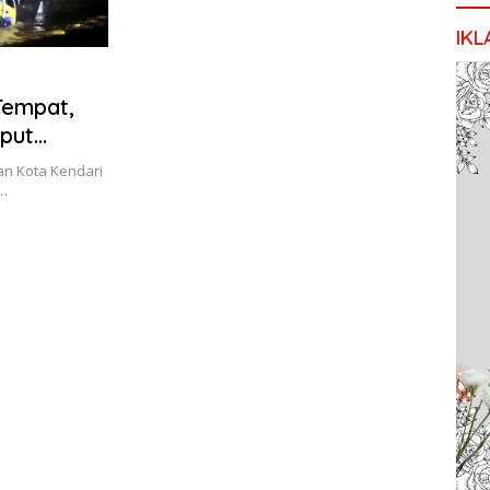
IKL
Tempat,
put
n Kota Kendari
h…