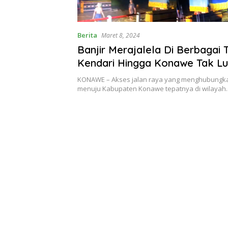
Berita
Maret 8, 2024
Banjir Merajalela Di Berbagai 
Kendari Hingga Konawe Tak Lu
Olehnya
KONAWE – Akses jalan raya yang menghubungka
menuju Kabupaten Konawe tepatnya di wilaya