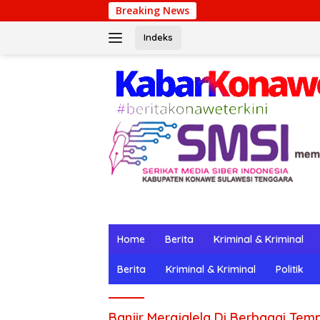
Langsung
Breaking News
ke
konten
Indeks
Home
Berita
Kriminal & Kriminal
Berita
Kriminal & Kriminal
Politik
Banjir Merajalela Di Berbagai Te