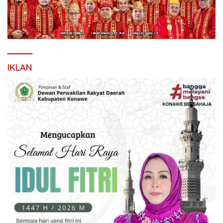
IKLAN