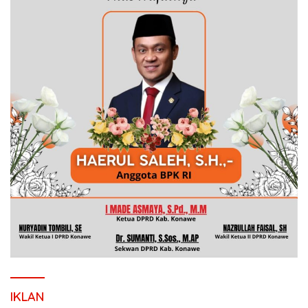
IKLAN