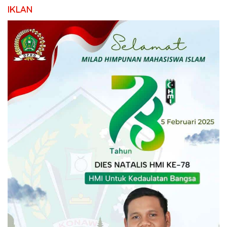
IKLAN