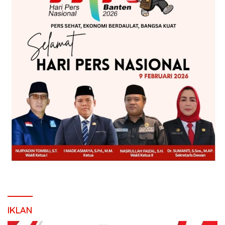
IKLAN