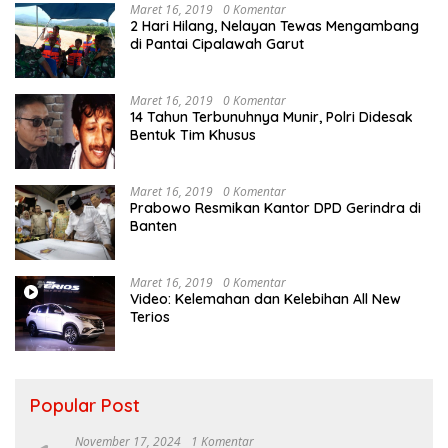
Maret 16, 2019
0 Komentar
2 Hari Hilang, Nelayan Tewas Mengambang
di Pantai Cipalawah Garut
Maret 16, 2019
0 Komentar
14 Tahun Terbunuhnya Munir, Polri Didesak
Bentuk Tim Khusus
Maret 16, 2019
0 Komentar
Prabowo Resmikan Kantor DPD Gerindra di
Banten
Maret 16, 2019
0 Komentar
Video: Kelemahan dan Kelebihan All New
Terios
Popular Post
November 17, 2024
1 Komentar