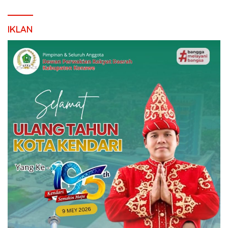
IKLAN