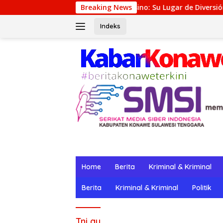
Langsung
Winpot Casino: Su Lugar de Diversión y Recompensas 
Breaking News
ke
konten
Indeks
Home
Berita
Kriminal & Kriminal
Berita
Kriminal & Kriminal
Politik
Tni au