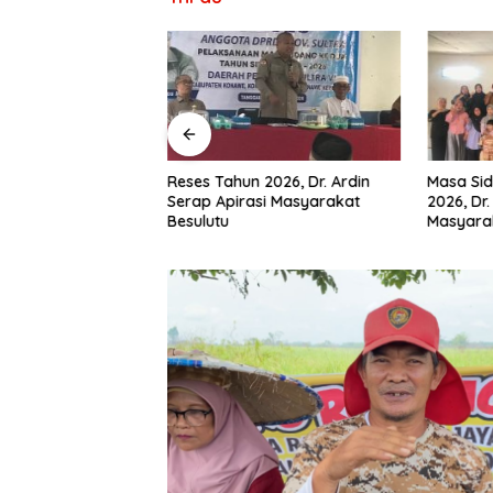
RD Konawe
Reses Tahun 2026, Dr. Ardin
Masa Sid
Wadio Serap
Serap Apirasi Masyarakat
2026, Dr.
a Desa di Dapil IV
Besulutu
Masyara