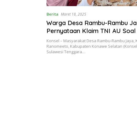
Berita
Maret 18, 2025
Warga Desa Rambu-Rambu Ja
Pernyataan Klaim TNI AU Soal
Tidak Tepat
Konsel – Masyarakat Desa Rambu-Rambu Jaya,
Ranomeeto, Kabupaten Konawe Selatan (Konsel),
Sulawesi Tenggara…