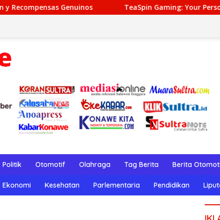
Genuinos
TeaSpin Gaming: Your Personal Gateway to Pr
Politik
Otomotif
Olahraga
Tag Berita
Berita Otomot
Ekonomi
Kesehatan
Parlementaria
Pendidikan
Lipu
IKL