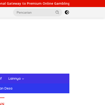
emium Online Gambling Quality
Speedz Gaming Hub: To
if
Lainnya
tan Desa
AN