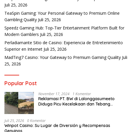
Juli 25, 2026
TeaSpin Gaming: Your Personal Gateway to Premium Online
Gambling Quality
Juli 25, 2026
Speedz Gaming Hub: Top-Tier Entertainment Platform Built for
Modern Gamblers
Juli 25, 2026
Perladiamante Sitio de Casino: Experiencia de Entretenimiento
Superior en Internet
Juli 25, 2026
MadTing7 Casino: Your Gateway to Premium Gaming Quality
Juli
25, 2026
Popular Post
November 17, 2024
1 Komentar
Reklamasi PT. BW di Lalonggasumeeto
Diduga Picu Kecelakaan dan Tebang
Mangrove, Warga Desak APH
Juli 25, 2026
0 Komentar
Winpot Casino: Su Lugar de Diversión y Recompensas
Genuinos