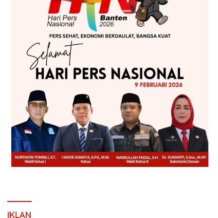
IKLAN