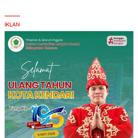
IKLAN