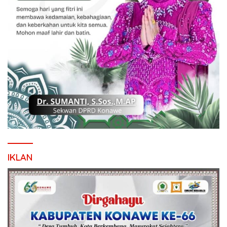
IKLAN