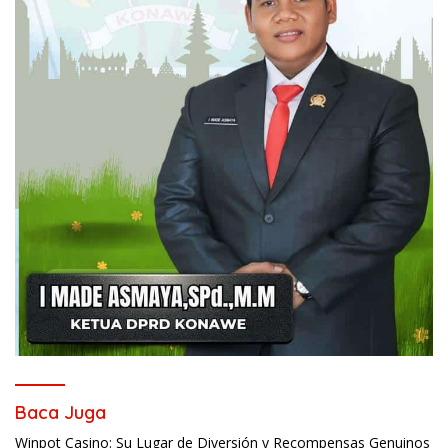
Baca Juga
Winpot Casino: Su Lugar de Diversión y Recompensas Genuinos