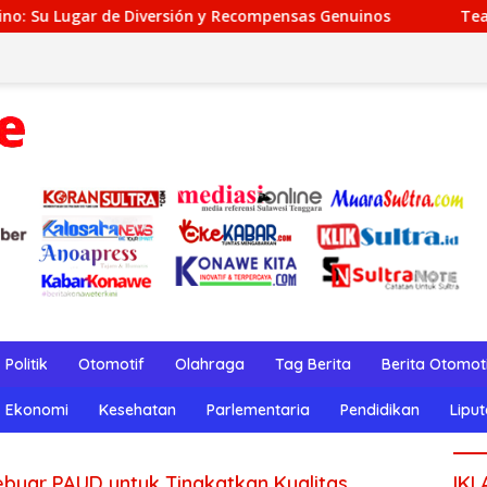
de Diversión y Recompensas Genuinos
TeaSpin Gaming: 
Politik
Otomotif
Olahraga
Tag Berita
Berita Otomot
Ekonomi
Kesehatan
Parlementaria
Pendidikan
Lipu
byar PAUD untuk Tingkatkan Kualitas
IKL