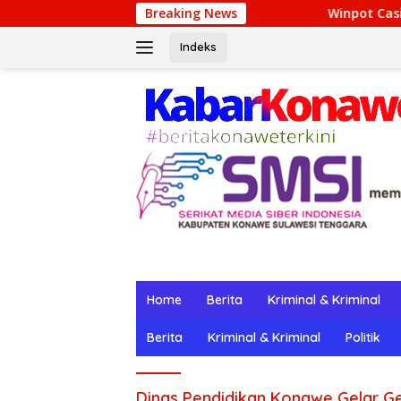
Langsung
Breaking News
Winpot Casino: Su Lugar 
ke
konten
Indeks
Home
Berita
Kriminal & Kriminal
Berita
Kriminal & Kriminal
Politik
Dinas Pendidikan Konawe Gelar Ge