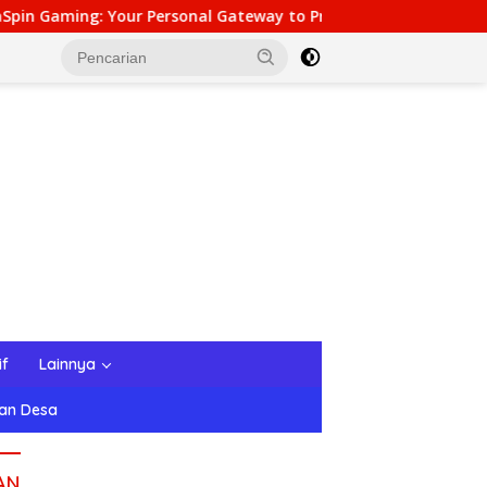
Your Personal Gateway to Premium Online Gambling Quality
if
Lainnya
tan Desa
AN