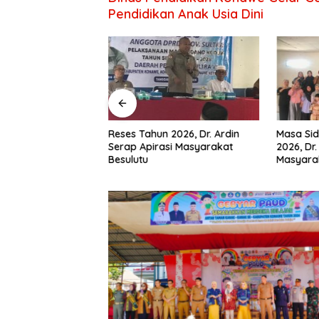
Pendidikan Anak Usia Dini
RD Konawe
Reses Tahun 2026, Dr. Ardin
Masa Sid
Wadio Serap
Serap Apirasi Masyarakat
2026, Dr.
a Desa di Dapil IV
Besulutu
Masyara