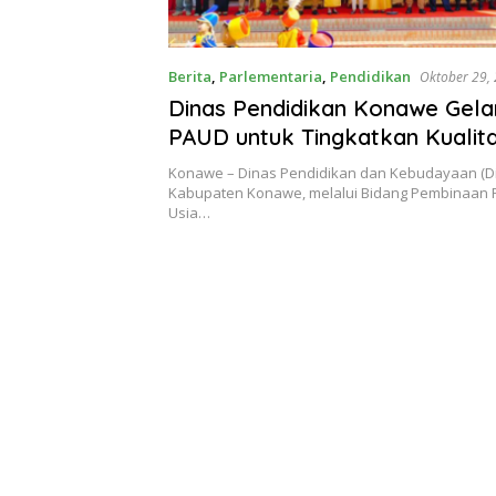
Berita
,
Parlementaria
,
Pendidikan
Oktober 29,
Dinas Pendidikan Konawe Gela
PAUD untuk Tingkatkan Kualit
Pendidikan Anak Usia Dini
Konawe – Dinas Pendidikan dan Kebudayaan (D
Kabupaten Konawe, melalui Bidang Pembinaan 
Usia…