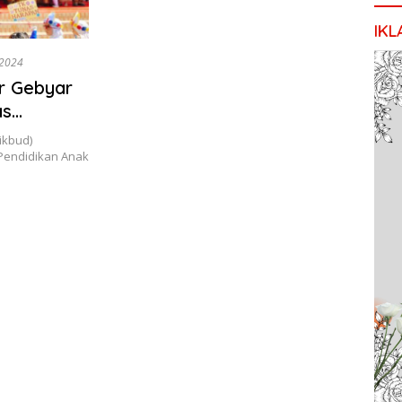
IKL
 2024
r Gebyar
as
ikbud)
Pendidikan Anak