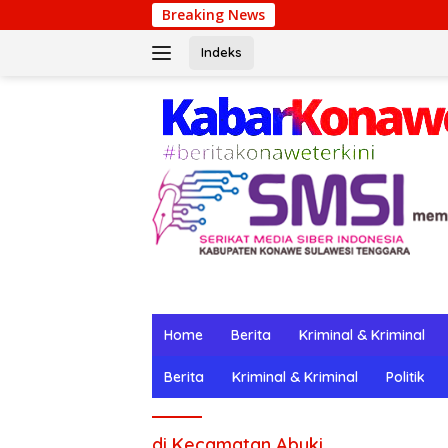
Langsung
Breaking News
ke
konten
Indeks
Home
Berita
Kriminal & Kriminal
Berita
Kriminal & Kriminal
Politik
di Kecamatan Abuki