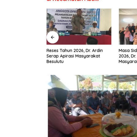
RD Konawe
Reses Tahun 2026, Dr. Ardin
Masa Sid
Wadio Serap
Serap Apirasi Masyarakat
2026, Dr.
a Desa di Dapil IV
Besulutu
Masyara