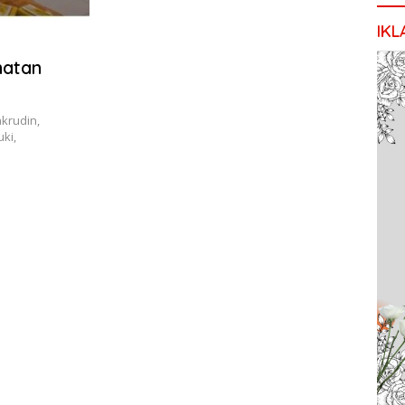
IKL
matan
krudin,
ki,