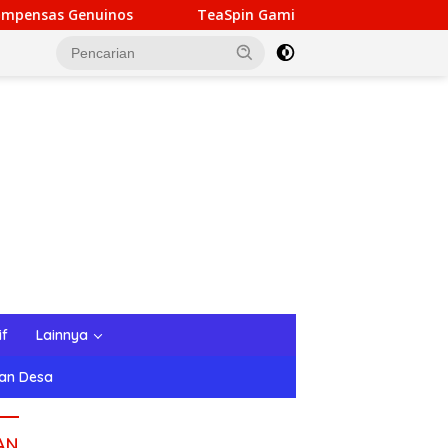
s
TeaSpin Gaming: Your Personal Gateway to Premium O
if
Lainnya
tan Desa
AN