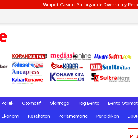
Winpot Casino: Su Lugar de Diversión y Recompensas Genuino
Politik
Otomotif
Olahraga
Tag Berita
Berita Otomot
Ekonomi
Kesehatan
Parlementaria
Pendidikan
Lipu
IKL