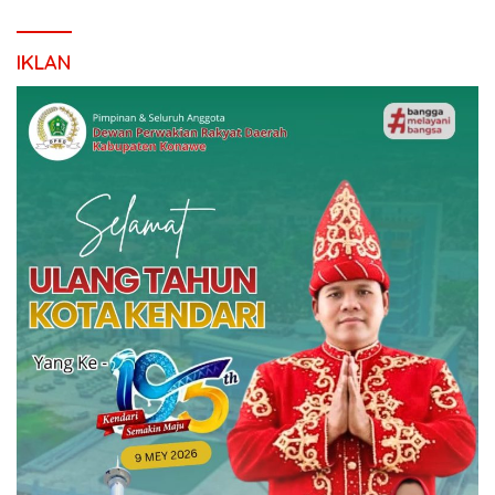
IKLAN