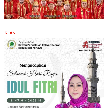
IKLAN