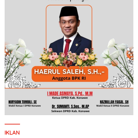
IKLAN