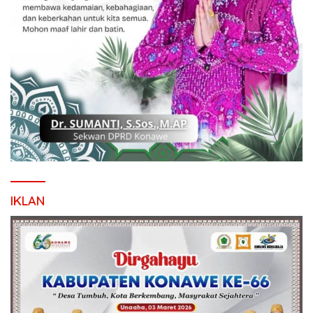
IKLAN