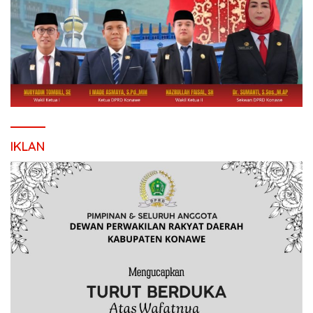
IKLAN