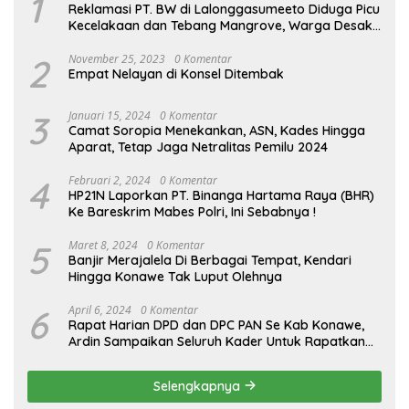
1
Reklamasi PT. BW di Lalonggasumeeto Diduga Picu
Kecelakaan dan Tebang Mangrove, Warga Desak
APH
2
November 25, 2023
0 Komentar
Empat Nelayan di Konsel Ditembak
3
Januari 15, 2024
0 Komentar
Camat Soropia Menekankan, ASN, Kades Hingga
Aparat, Tetap Jaga Netralitas Pemilu 2024
4
Februari 2, 2024
0 Komentar
HP21N Laporkan PT. Binanga Hartama Raya (BHR)
Ke Bareskrim Mabes Polri, Ini Sebabnya !
5
Maret 8, 2024
0 Komentar
Banjir Merajalela Di Berbagai Tempat, Kendari
Hingga Konawe Tak Luput Olehnya
6
April 6, 2024
0 Komentar
Rapat Harian DPD dan DPC PAN Se Kab Konawe,
Ardin Sampaikan Seluruh Kader Untuk Rapatkan
Barisan Jelang Pilkada
Selengkapnya