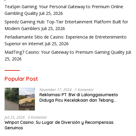
TeaSpin Gaming: Your Personal Gateway to Premium Online
Gambling Quality
Juli 25, 2026
Speedz Gaming Hub: Top-Tier Entertainment Platform Built for
Modern Gamblers
Juli 25, 2026
Perladiamante Sitio de Casino: Experiencia de Entretenimiento
Superior en Internet
Juli 25, 2026
MadTing7 Casino: Your Gateway to Premium Gaming Quality
Juli
25, 2026
Popular Post
November 17, 2024
1 Komentar
Reklamasi PT. BW di Lalonggasumeeto
Diduga Picu Kecelakaan dan Tebang
Mangrove, Warga Desak APH
Juli 25, 2026
0 Komentar
Winpot Casino: Su Lugar de Diversión y Recompensas
Genuinos