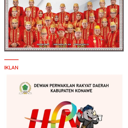
IKLAN