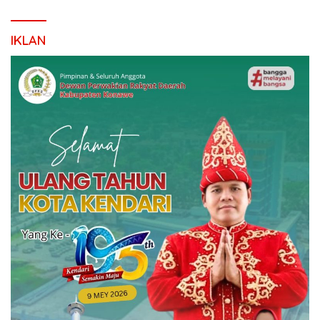
IKLAN