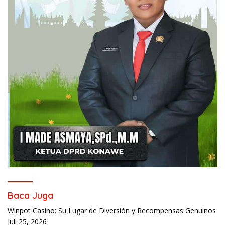
Baca Juga
Winpot Casino: Su Lugar de Diversión y Recompensas Genuinos
Juli 25, 2026